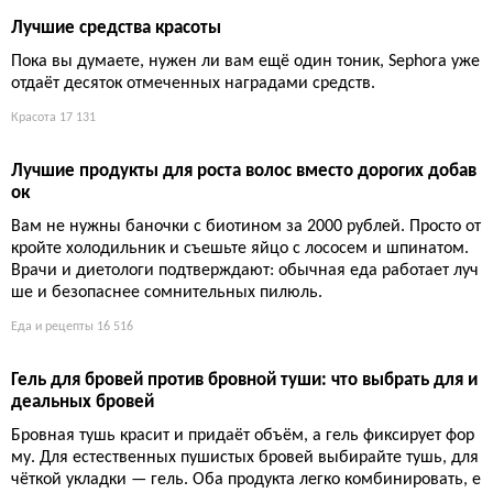
Ваша расческа собирает не только волосы, но и бактерии, ко
жное сало и остатки стайлинга. Эксперты уверены: грязная р
асческа — главный враг чистоты волос и здоровья кожи голо
вы. Но есть простой способ всё исправить
Здоровье
15 829
Кремы для удаления волос: работают ли они или только
воняют?
Обещают безболезненную гладкость за минуты, но химичес
кий состав часто раздражает кожу, а запах выветривается час
ами. Стоит ли игра свеч, если можно просто взять бритву?
Красота
15 859
13 лучших средств для выпрямления волос 2026: от крем
ов до спреев
Секрет идеально гладких волос не в дорогом утюжке, а в пра
вильном средстве, которое защитит от жара и укротит непосл
ушные пряди. Но не все обещания производителей стоит при
нимать на веру — выбор зависит от типа волос и ожидаемог
о эффекта.