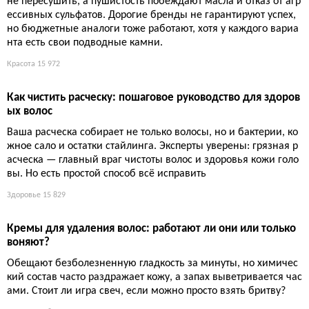
Здоровье
10 500
Лосось с нутом и артишоками на одном противне: 41 гра
мм белка за 25 минут
Противень, лосось, нут и артишоки — всё вместе даёт 41 г бе
лка на порцию. Готовится быстро, мыть придётся только один
лист, а сарказм в том, что такая простая еда действительно м
ожет быть настолько питательной.
Еда и рецепты
9 908
Красный свет против морщин: лучшие LED-маски для глаз
2026 года и как их выбирать
Красный свет действительно стимулирует коллаген, но чуда
не обещает: при генетических тёмных кругах и жировых гры
жах он бессилен. Разбираем семь моделей с ценами от 95 д
о 405 долларов и объясняем, почему время процедуры важн
ее количества светодиодов.
Красота
13 461
Лучшие средства красоты:итоги масштабного тестирован