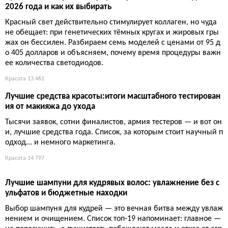
Три порции картофеля фри в неделю — и риск диабета 2 тип
а вырастает на 20 процентов. Запечённый и варёный картоф
ель почти безвреден. Ирония в том, что жарка умудряется ис
портить даже овощ.
Здоровье
9 178
4-недельная программа с гантелями для рекомпозиции т
ела: полный план тренировок до отказа
Программа с гантелями на четыре недели обещает перекрои
ть тело, если вы наконец перестанете жалеть себя и возьмет
е вес, от которого трясутся руки. Секрет прост: забудьте о маг
ии повторений — пашите до отказа.
Спорт
10 182
Салат с кале, фарро, курицей и виноградом: 30 минут на з
аготовку, 3 дня свежести
Пока обычные салаты умирают в холодильнике, этот кале с ф
арро, курицей и виноградом только становится вкуснее. 507 к
кал, 36 г белка, готово за 30 минут — и никакой магии.