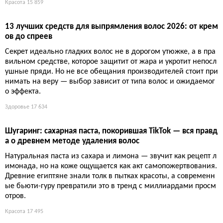
ия от макияжа до ухода
Тысячи заявок, сотни финалистов, армия тестеров — и вот он
и, лучшие средства года. Список, за которым стоит научный п
одход... и немного маркетинга.
Красота
14 797
Лучшие шампуни для кудрявых волос: увлажнение без с
ульфатов и бюджетные находки
Выбор шампуня для кудрей — это вечная битва между увлаж
нением и очищением. Список топ-19 напоминает: главное —
не пересушить, а пушистость побеждают масла и отказ от агр
ессивных сульфатов. Дорогие бренды не гарантируют успех,
но бюджетные аналоги тоже работают, хотя у каждого вариа
нта есть свои подводные камни.
Красота
15 972
Как чистить расческу: пошаговое руководство для здоров
ых волос