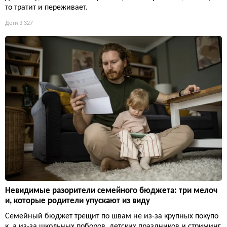
Финансовая ментальная нагрузка: невидимое бремя, кот
орое по-прежнему лежит на женщинах
Пока партнёр думает об инвестициях, женщина мысленно пе
ресчитывает бюджет на неделю. Финансовая нагрузка не ви
дна глазу, но именно она решает, кто в паре копит, а кто прос
то тратит и переживает.
Дети
3 327