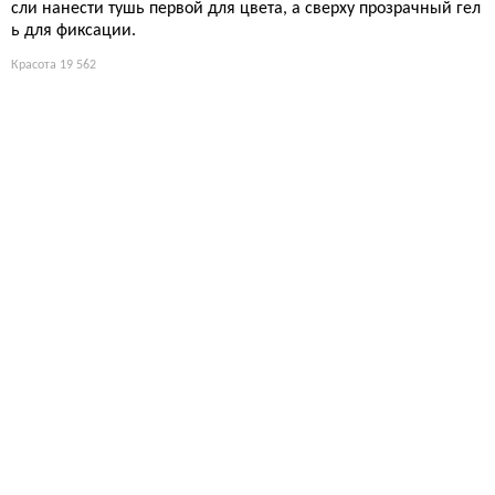
Здоровье
17 634
Шугаринг: сахарная паста, покорившая TikTok — вся правд
а о древнем методе удаления волос
Натуральная паста из сахара и лимона — звучит как рецепт л
имонада, но на коже ощущается как акт самопожертвования.
Древние египтяне знали толк в пытках красоты, а современн
ые бьюти-гуру превратили это в тренд с миллиардами просм
отров.
Красота
17 495
Лучшие средства красоты
Пока вы думаете, нужен ли вам ещё один тоник, Sephora уже
отдаёт десяток отмеченных наградами средств.
Красота
17 131
Лучшие продукты для роста волос вместо дорогих добав
ок