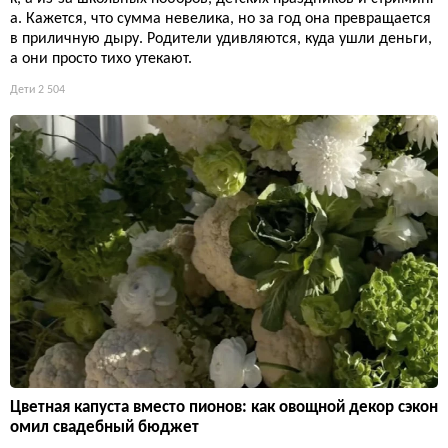
Невидимые разорители семейного бюджета: три мелоч
и, которые родители упускают из виду
Семейный бюджет трещит по швам не из-за крупных покупо
к, а из-за школьных поборов, детских праздников и стриминг
а. Кажется, что сумма невелика, но за год она превращается
в приличную дыру. Родители удивляются, куда ушли деньги,
а они просто тихо утекают.
Дети
2 504