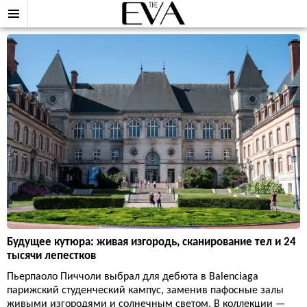
Будущее кутюра: живая изгородь, сканирование тел и 24
тысячи лепестков
Пьерпаоло Пиччоли выбрал для дебюта в Balenciaga
парижский студенческий кампус, заменив пафосные залы
живыми изгородями и солнечным светом. В коллекции —