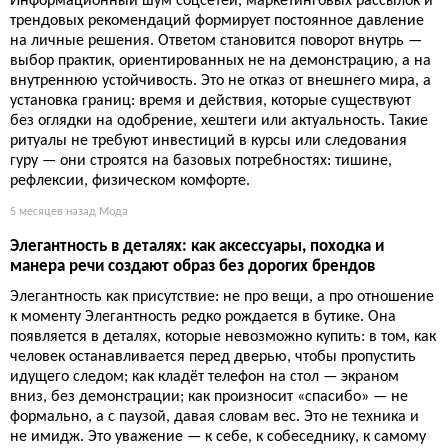
Информационный шум соцсетей, маркетинговых рассылок и
трендовых рекомендаций формирует постоянное давление
на личные решения. Ответом становится поворот внутрь —
выбор практик, ориентированных не на демонстрацию, а на
внутреннюю устойчивость. Это не отказ от внешнего мира, а
установка границ: время и действия, которые существуют
без оглядки на одобрение, хештеги или актуальность. Такие
ритуалы не требуют инвестиций в курсы или следования
гуру — они строятся на базовых потребностях: тишине,
рефлексии, физическом комфорте.
5 месяцев назад
Мода
Элегантность в деталях: как аксессуары, походка и
манера речи создают образ без дорогих брендов
Элегантность как присутствие: не про вещи, а про отношение
к моменту Элегантность редко рождается в бутике. Она
появляется в деталях, которые невозможно купить: в том, как
человек останавливается перед дверью, чтобы пропустить
идущего следом; как кладёт телефон на стол — экраном
вниз, без демонстрации; как произносит «спасибо» — не
формально, а с паузой, давая словам вес. Это не техника и
не имидж. Это уважение — к себе, к собеседнику, к самому