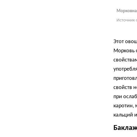
Морковная
Источник 
Этот овощ
Морковь 
свойствам
употребля
приготовл
свойств 
при осла
каротин, 
кальций и
Бакла