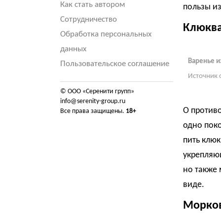
Как стать автором
пользы из
Сотрудничество
Клюкв
Обработка персональных
данных
Варенье и
Пользовательское соглашение
Источник 
© ООО «Серенити групп»
info@serenity-group.ru
О против
Все права защищены.
18+
одно пок
пить клю
укрепляющ
но также 
виде.
Морко