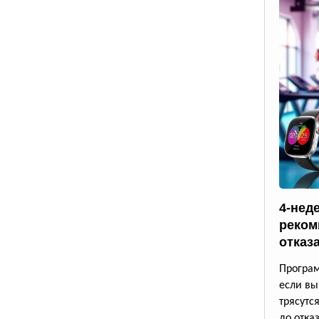
4-нед
реком
отказ
Програм
если вы
трясутс
до отказ