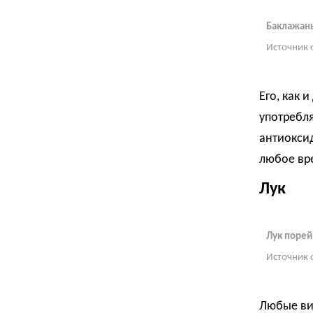
Баклажан
Источник 
Его, как 
употребл
антиоксид
любое вр
Лук
Лук порей
Источник 
Любые ви