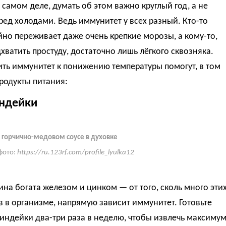
на самом деле, думать об этом важно круглый год, а не
ред холодами. Ведь иммунитет у всех разный. Кто-то
но переживает даже очень крепкие морозы, а кому-то,
хватить простуду, достаточно лишь лёгкого сквозняка.
ть иммунитет к понижению температуры помогут, в том
продукты питания:
ндейки
 горчично-медовом соусе в духовке
фото:
https://ru.123rf.com/profile_lyulka12
а богата железом и цинком — от того, сколь много эти
 в организме, напрямую зависит иммунитет. Готовьте
индейки два-три раза в неделю, чтобы извлечь максиму