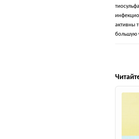
тиосульфа
инфекцио
активны т
большую ч
Читайт