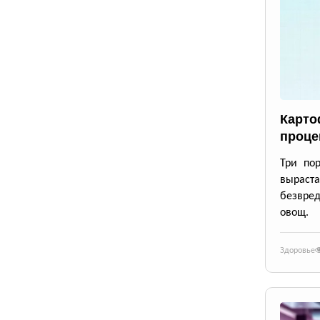
Карто
проце
Три по
выраста
безвре
овощ.
Здоровье