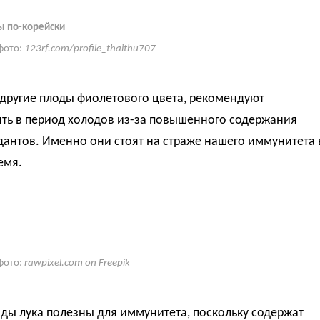
ы по-корейски
фото:
123rf.com/profile_thaithu707
и другие плоды фиолетового цвета, рекомендуют
ять в период холодов из-за повышенного содержания
антов. Именно они стоят на страже нашего иммунитета 
емя.
фото:
rawpixel.com on Freepik
ды лука полезны для иммунитета, поскольку содержат