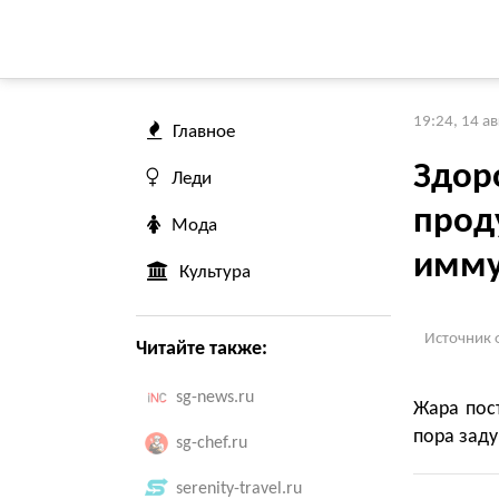
19:24, 14 а
Главное
Здоро
Леди
прод
Мода
имму
Культура
Источник 
Читайте также:
sg-news.ru
Жара пост
пора заду
sg-chef.ru
serenity-travel.ru