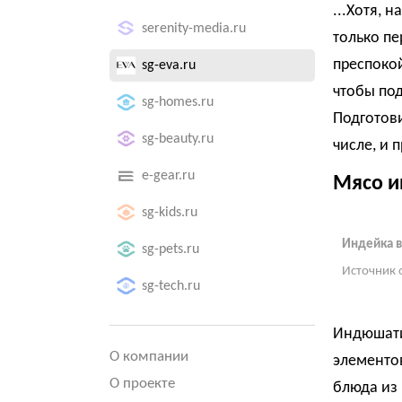
...Хотя, 
serenity-media.ru
только пе
преспокой
sg-eva.ru
чтобы под
sg-homes.ru
Подготови
sg-beauty.ru
числе, и 
e-gear.ru
Мясо и
sg-kids.ru
Индейка в
sg-pets.ru
Источник 
sg-tech.ru
Индюшатин
О компании
элементов
О проекте
блюда из 