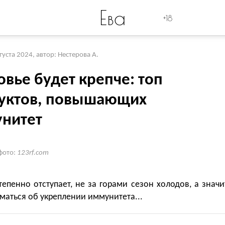
Ева
+18
вгуста 2024
,
автор: Нестерова А.
вье будет крепче: топ
уктов, повышающих
нитет
фото:
123rf.com
епенно отступает, не за горами сезон холодов, а значи
маться об укреплении иммунитета...