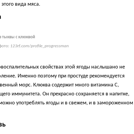
 этого вида мяса.
а
з тыквы с клюквой
фото:
123rf.com/profile_progressman
овоспалительных свойствах этой ягоды наслышано не
оление. Именно поэтому при простуде рекомендуется
квенный морс. Клюква содержит много витамина C,
его иммунитета. Он прекрасно сохраняется в напитке,
можно употреблять ягоды и в свежем, и в замороженном
вь