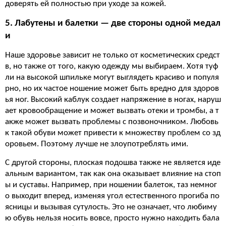
доверять ей полностью при уходе за кожей.
5. Лабутены и балетки — две стороны одной медал
и
Наше здоровье зависит не только от косметических средст
в, но также от того, какую одежду мы выбираем. Хотя туф
ли на высокой шпильке могут выглядеть красиво и популя
рно, но их частое ношение может быть вредно для здоров
ья ног. Высокий каблук создает напряжение в ногах, наруш
ает кровообращение и может вызвать отеки и тромбы, а т
акже может вызвать проблемы с позвоночником. Любовь
к такой обуви может привести к множеству проблем со зд
оровьем. Поэтому лучше не злоупотреблять ими.
С другой стороны, плоская подошва также не является иде
альным вариантом, так как она оказывает влияние на стоп
ы и суставы. Например, при ношении балеток, таз немног
о выходит вперед, изменяя угол естественного прогиба по
ясницы и вызывая сутулость. Это не означает, что любиму
ю обувь нельзя носить вовсе, просто нужно находить бала