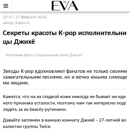
22:37, 27 февраля 2024
,
автор: Горон Н.
Секреты красоты K-pop исполнительни
цы Джихё
Источник фото:
Социальные сети Джихё
Звезды K-pop вдохновляют фанатов не только своими
зажигательными песнями, но и вечно юными сияющи
ми лицами.
Кажется, что на их гладкой коже никогда не бывает ни еди
ного признака усталости, поэтому нам так интересно подг
лядеть за их beauty-рутинами.
Давайте заглянем в ванную комнату Джихё – 27-летней во
калистки группы Twice.