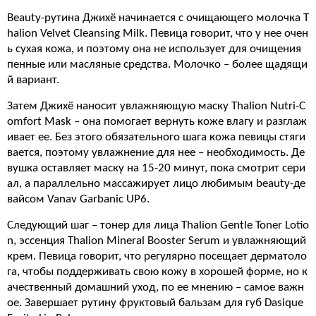
Beauty-рутина Джихё начинается с очищающего молочка T
halion Velvet Cleansing Milk. Певица говорит, что у нее очен
ь сухая кожа, и поэтому она не использует для очищения
пенные или масляные средства. Молочко – более щадящи
й вариант.
Затем Джихё наносит увлажняющую маску Thalion Nutri-C
omfort Mask – она помогает вернуть коже влагу и разглаж
ивает ее. Без этого обязательного шага кожа певицы стяги
вается, поэтому увлажнение для нее – необходимость. Де
вушка оставляет маску на 15-20 минут, пока смотрит сери
ал, а параллельно массажирует лицо любимым beauty-де
вайсом Vanav Garbanic UP6.
Следующий шаг – тонер для лица Thalion Gentle Toner Lotio
n, эссенция Thalion Mineral Booster Serum и увлажняющий
крем. Певица говорит, что регулярно посещает дерматоло
га, чтобы поддерживать свою кожу в хорошей форме, но к
ачественный домашний уход, по ее мнению – самое важн
ое. Завершает рутину фруктовый бальзам для губ Dasique