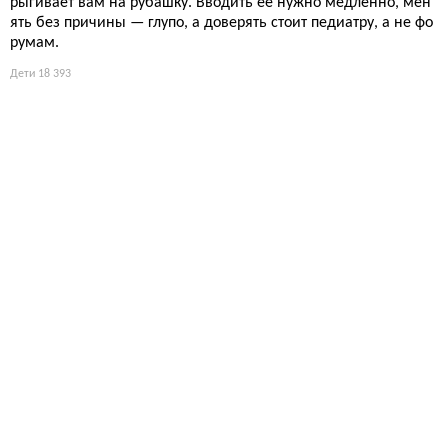
рыгивает вам на рубашку. Вводить её нужно медленно, мен
ять без причины — глупо, а доверять стоит педиатру, а не фо
румам.
Дети
18 393