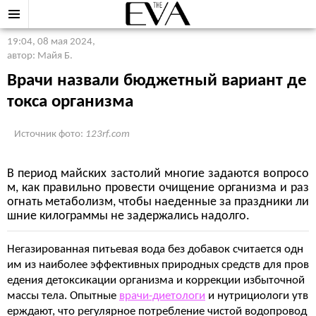
19:04, 08 мая 2024
,
автор: Майя Б.
Врачи назвали бюджетный вариант де
токса организма
Источник фото:
123rf.com
В период майских застолий многие задаются вопросо
м, как правильно провести очищение организма и раз
огнать метаболизм, чтобы наеденные за праздники ли
шние килограммы не задержались надолго.
Негазированная питьевая вода без добавок считается одн
им из наиболее эффективных природных средств для пров
едения детоксикации организма и коррекции избыточной
массы тела. Опытные
врачи-диетологи
и нутрициологи утв
ерждают, что регулярное потребление чистой водопровод