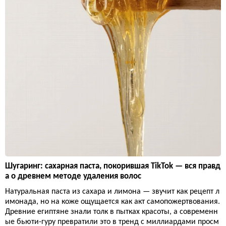
Шугаринг: сахарная паста, покорившая TikTok — вся правд
а о древнем методе удаления волос
Натуральная паста из сахара и лимона — звучит как рецепт л
имонада, но на коже ощущается как акт самопожертвования.
Древние египтяне знали толк в пытках красоты, а современн
ые бьюти-гуру превратили это в тренд с миллиардами просм