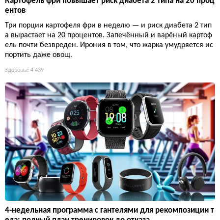
Картофель фри повышает риск диабета 2 типа на 20 проц
ентов
Три порции картофеля фри в неделю — и риск диабета 2 тип
а вырастает на 20 процентов. Запечённый и варёный картоф
ель почти безвреден. Ирония в том, что жарка умудряется ис
портить даже овощ.
Здоровье
4 439
4-недельная программа с гантелями для рекомпозиции т