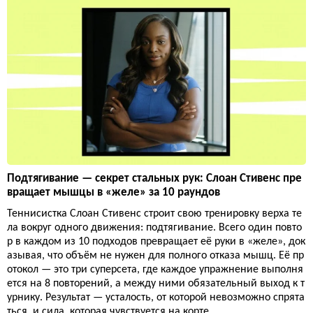
Подтягивание — секрет стальных рук: Слоан Стивенс пре
вращает мышцы в «желе» за 10 раундов
Теннисистка Слоан Стивенс строит свою тренировку верха те
ла вокруг одного движения: подтягивание. Всего один повто
р в каждом из 10 подходов превращает её руки в «желе», док
азывая, что объём не нужен для полного отказа мышц. Её пр
отокол — это три суперсета, где каждое упражнение выполня
ется на 8 повторений, а между ними обязательный выход к т
урнику. Результат — усталость, от которой невозможно спрята
ться, и сила, которая чувствуется на корте.