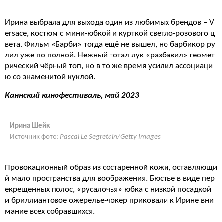
Ирина выбрала для выхода один из любимых брендов – V
ersace, костюм с мини-юбкой и курткой светло-розового ц
вета. Фильм «Барби» тогда ещё не вышел, но барбикор ру
лил уже по полной. Нежный тотал лук «разбавил» геомет
рический чёрный топ, но в то же время усилил ассоциаци
ю со знаменитой куклой.
Каннский кинофестиваль, май 2023
Ирина Шейк
Источник фото:
Pascal Le Segretain/Getty Images
Провокационный образ из состаренной кожи, оставляющи
й мало пространства для воображения. Бюстье в виде пер
екрещенных полос, «русалочья» юбка с низкой посадкой
и бриллиантовое ожерелье-чокер приковали к Ирине вни
мание всех собравшихся.