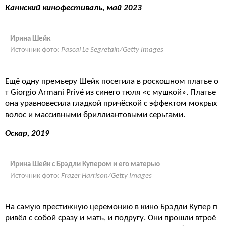
Каннский кинофестиваль, май 2023
Ирина Шейк
Источник фото:
Pascal Le Segretain/Getty Images
Ещё одну премьеру Шейк посетила в роскошном платье о
т Giorgio Armani Privé из синего тюля «с мушкой». Платье
она уравновесила гладкой причёской с эффектом мокрых
волос и массивными бриллиантовыми серьгами.
Оскар, 2019
Ирина Шейк с Брэдли Купером и его матерью
Источник фото:
Frazer Harrison/Getty Images
На самую престижную церемонию в кино Брэдли Купер п
ривёл с собой сразу и мать, и подругу. Они прошли втроё