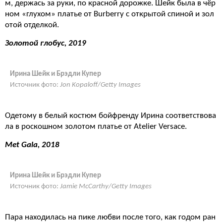
м, держась за руки, по красной дорожке. Шейк была в чёр
ном «глухом» платье от Burberry c открытой спиной и зол
отой отделкой.
Золотой глобус, 2019
Ирина Шейк и Брэдли Купер
Источник фото:
Jon Kopaloff/Getty Images
Одетому в белый костюм бойфренду Ирина соответствова
ла в роскошном золотом платье от Atelier Versace.
Met Gala, 2018
Ирина Шейк и Брэдли Купер
Источник фото:
Jamie McCarthy/Getty Images
Пара находилась на пике любви после того, как годом ран