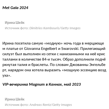
Met
Gala
2024
Ирина Шейк
Источник фото:
Dimitrios Kambouris/Getty Images
Ирина посетила самую «модную» ночь года в мерцающе
м платье от Giovanna Engelbert и Swarovski. Прилегающий
силуэт был выполнен из сетки с нанизанными на неё крис
таллами в количестве 84-и тысяч. Образ дополнили подчё
ркнутая талия и браслеты. По словам Джованны Энгельбе
рт, нарядом она хотела выразить «мощную эссенцию возд
уха».
VIP
-вечеринка
Magnum
в Каннах, май 2023
Ирина Шейк
Источник фото:
Andreas Rentz/Getty Images