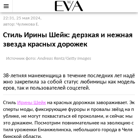
22:31, 25 мая 2024
,
автор: Чуликова Е.
Стиль Ирины Шейк: дерзкая и нежная
звезда красных дорожек
Источник фото:
Andreas Rentz/Getty Images
38-летняя манекенщица в течение последних лет надё
жно закрепила за собой статус любимицы как модель
еров, так и пользователей соцсетей.
Стиль
Ирины Шейк
на красных дорожках завораживает. Эк
сперты моды, фиксирующие фуроры и провалы звёзд на п
ублике, не могут похвастаться её проколами, и сейчас мы
это докажем. Посмотрим повнимательнее на эволюцию с
тиля уроженки Еманжелинска, небольшого города в Челя
бинской области.