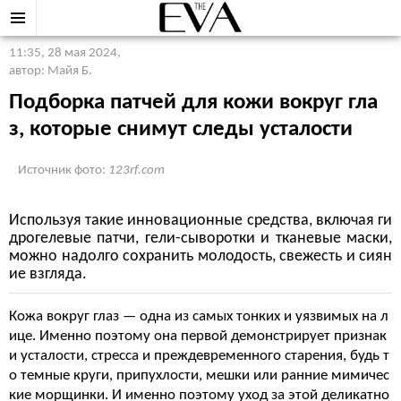
11:35, 28 мая 2024
,
автор: Майя Б.
Подборка патчей для кожи вокруг гла
з, которые снимут следы усталости
Источник фото:
123rf.com
Используя такие инновационные средства, включая ги
дрогелевые патчи, гели-сыворотки и тканевые маски,
можно надолго сохранить молодость, свежесть и сиян
ие взгляда.
Кожа вокруг глаз — одна из самых тонких и уязвимых на л
ице. Именно поэтому она первой демонстрирует признак
и усталости, стресса и преждевременного старения, будь т
о темные круги, припухлости, мешки или ранние мимичес
кие морщинки. И именно поэтому уход за этой деликатно