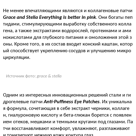
Не менее впечатляющими являются и коллагеновые патчи
Grace and Stella Everything is better in pink
. Они богаты пеп
тидами, стимулирующими выработку собственного колла
гена, а также экстрактами водорослей, протеинами и ами
нокислотами для глубокого питания и омоложения этой з
оны. Кроме того, в их состав входит конский каштан, котор
ый способствует укреплению сосудов и улучшению микро
циркуляции.
Источник фото:
grace & stella
Одним из интересных инновационных решений стали и ги
дрогелевые патчи
Anti-Puffiness Eye Patches
. Их уникальна
я формула, сочетающая в себе экстракт черники, коллаге
н, гиалуроновую кислоту и бета-глюкан борется с появлен
ием отеков, мешками и темными кругами под глазами. Па
тчи восстанавливают комфорт, увлажняют, разглаживают
и тонизируют нежную кожу контура глаз.