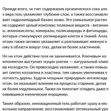
Прежде всего, за счет содержания
органического
сока
ало
э
вера
гель
увлажняет
глубокие
слои, а также
восстанавли
вает
гидролипидный
баланс
кожи
. Это уникальное растен
ие содержит целый комплекс полезных веществ -
витамин
ы
,
аминокислоты
,
минералы
,
полисахариды
и фитонциды,
которые стимулируют
регенерацию
клеток
и
тканей
.
Алла
нтоин
также
активно
увлажняет
и
разглаживает
нежную
к
ожу
в области
вокруг
глаз
, делая ее более эластичной.
Но на этом действие геля не заканчивается. Ключевым ко
мпонентом выступает муцин улитки — натуральный эликс
ир молодости. Он превосходно увлажняет, а также повыш
ает синтез коллагена и эластина, тем самым увеличивая п
лотность дермы. Будучи мощным природным антиоксида
нтом, он оказывает влияние на процессы старения, делая
их более медленными. Также он помогает сгладить даже п
оявившиеся мимические морщинки.
Таким образом, инновационный гель работает сразу в нес
кольких направлениях: восстанавливает оптимальный уро