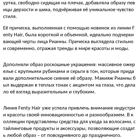
уртка, свободно сидящая на плечах, добавляла образу пев
ицы дерзости и шика, подчёркивая её уникальное чувство
стиля.
Её прическа, выполненная с помощью новинок из линии F
enty Hair, была короткой и объемной, идеально подчерки
вающей черты лица Рианны. Прическа выглядела стильно
и современно, отражая тренды в мире красоты и моды.
Дополняли образ роскошные украшения: массивное ожер
елье с крупными рубинами и серьги в тон, которые прида
вали дополнительное сияние её образу. Макияж Рианны б
ыл выдержан в теплых тонах с акцентом на глаза, что дела
ло её взгляд выразительным и глубоким.
Линия Fenty Hair уже успела привлечь внимание индустри
и красоты своей инновационностью и разнообразием. В к
оллекции представлены средства для ухода за волосами, с
тайлинговые продукты и аксессуары, позволяющие создат
ь любой образ – от повседневного до праздничного.