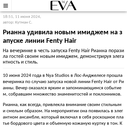
18:51, 11 июня 2024
,
автор: Кутман С.
Рианна удивила новым имиджем на з
апуске линии Fenty Hair
На вечеринке в честь запуска Fenty Hair Рианна порази
ла гостей своим новым имиджем, демонстрируя элега
нтность и стиль.
10 июня 2024 года в Nya Studios в Лос-Анджелесе прошла
вечеринка по случаю запуска новой линии Fenty Hair от Ри
анны. Вечер оказался ярким и запоминающимся событие
м, собравшим множество знаменитостей и поклонников.
Рианна, как всегда, привлекла внимание своим стильным
и смелым образом. На мероприятии она появилась в элег
антном ансамбле, который включал в себя роскошное пла
тье бордового цвета и объемную кожаную куртку в тон. К