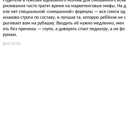
Родители в поисках идеального молока для смешанного вска
рмливания часто тратят время на маркетинговые мифы. На д
еле нет специальной «смешанной» формулы — все смеси од
инаково строги по составу, и лучшая та, которую ребёнок не с
рыгивает вам на рубашку. Вводить её нужно медленно, мен
ять без причины — глупо, а доверять стоит педиатру, а не фо
румам.
Дети
16 532