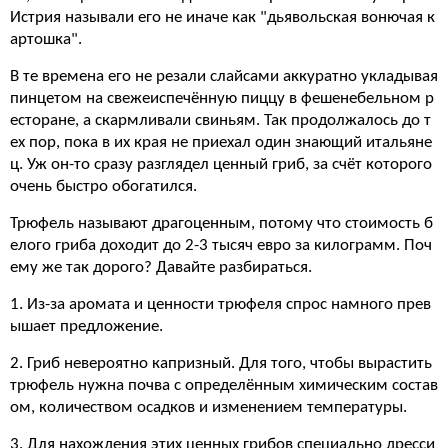
Истрия называли его не иначе как "дьявольская вонючая к
артошка".
В те времена его не резали слайсами аккуратно укладывая
пинцетом на свежеиспечённую пиццу в фешенебельном р
есторане, а скармливали свиньям. Так продолжалось до т
ех пор, пока в их края не приехал один знающий итальяне
ц. Уж он-то сразу разглядел ценный гриб, за счёт которого
очень быстро обогатился.
Трюфель называют драгоценным, потому что стоимость б
елого гриба доходит до 2-3 тысяч евро за килограмм. Поч
ему же так дорого? Давайте разбираться.
1. Из-за аромата и ценности трюфеля спрос намного прев
ышает предложение.
2. Гриб невероятно капризный. Для того, чтобы вырастить
трюфель нужна почва с определённым химическим состав
ом, количеством осадков и изменением температуры.
3. Для нахождения этих ценных грибов специально дресси