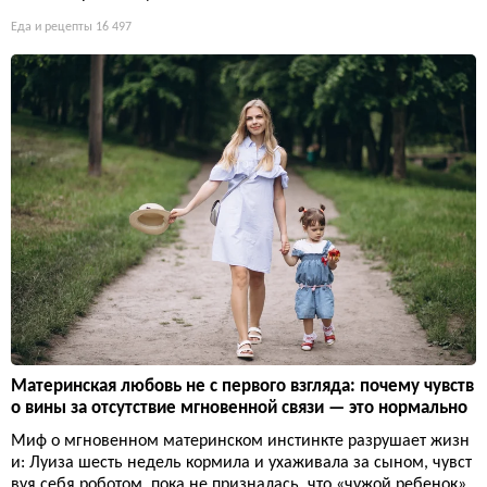
Еда и рецепты
16 497
Материнская любовь не с первого взгляда: почему чувств
о вины за отсутствие мгновенной связи — это нормально
Миф о мгновенном материнском инстинкте разрушает жизн
и: Луиза шесть недель кормила и ухаживала за сыном, чувст
вуя себя роботом, пока не призналась, что «чужой ребенок»