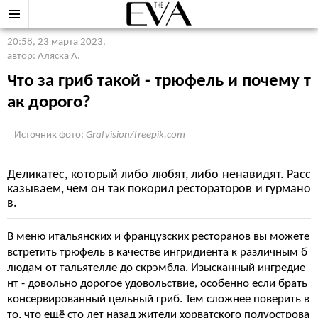
20:58, 23 марта 2023
,
автор: Аляска А.
Что за гриб такой - трюфель и почему т
ак дорого?
Источник фото:
Grafvision/freepik.com
Деликатес, который либо любят, либо ненавидят. Расс
казываем, чем он так покорил рестораторов и гурмано
в.
В меню итальянских и французских ресторанов вы можете
встретить трюфель в качестве ингридиента к различным б
людам от тальятелле до скрэмбла. Изысканный ингредие
нт - довольно дорогое удовольствие, особенно если брать
консервированный цельный гриб. Тем сложнее поверить в
то, что ещё сто лет назад жители хорватского полуострова