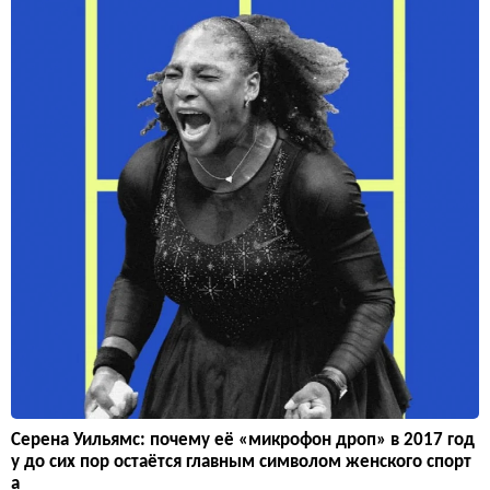
Серена Уильямс: почему её «микрофон дроп» в 2017 год
у до сих пор остаётся главным символом женского спорт
а