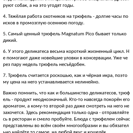
руют собак, а на это угодят годы.
4. Тяжёлая работа охотников на трюфель - долгие часы по
исков в промозглую осеннюю погоду.
5. Самый ценный трюфель Magnatum Pico бывает только
дикий.
6. У этого деликатеса весьма короткий жизненный цикл. Н
е помогают даже новейшие уловки в консервации. Уже че
рез пару недель трюфель несъёдобен.
7. Трюфель считается роскошью, как и чёрная икра, поэто
му цена на него устанавливается нелинейно.
Важно помнить, что как и большинство деликатесов, трюф
ель - продукт неоднозначный. Кто-то навсегда покорён его
ароматом, а кому-то второй раз даже смотреть на него не
захочется. Здесь рекомендация только одна - отправляйте
сь в ресторан и смело пробуйте. Блюда с трюфелем сейчас
представлены во всём своём многообразии и вы обязател
ьно найдёте то самое, на любой вкус и кошелёк.