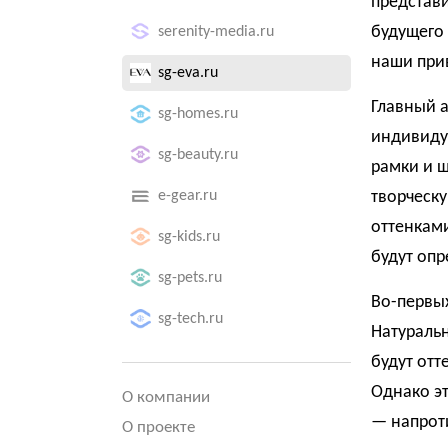
представ
будущего 
serenity-media.ru
наши при
sg-eva.ru
Главный а
sg-homes.ru
индивиду
sg-beauty.ru
рамки и 
e-gear.ru
творческу
оттенками
sg-kids.ru
будут опр
sg-pets.ru
Во-первых
sg-tech.ru
Натуральн
будут отт
Однако эт
О компании
— напроти
О проекте