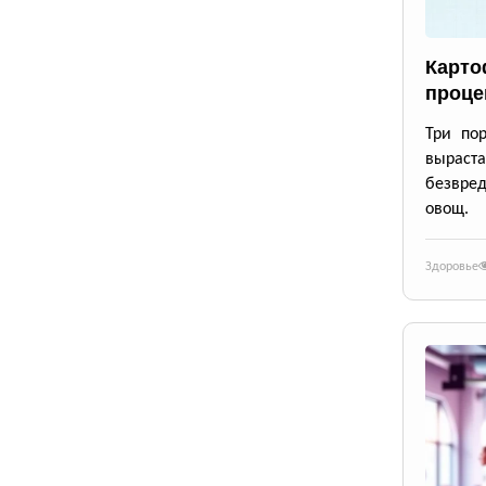
Карто
проце
Три по
выраста
безвре
овощ.
Здоровье