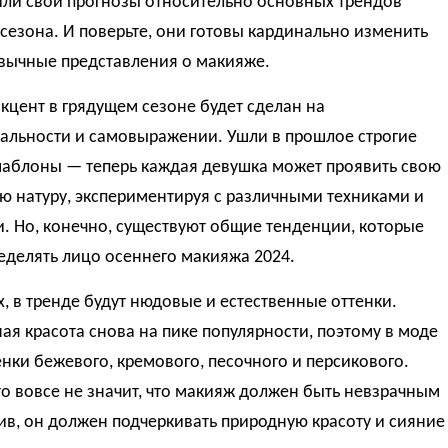
или свои прогнозы относительно основных трендов
сезона. И поверьте, они готовы кардинально изменить
вычные представления о макияже.
кцент в грядущем сезоне будет сделан на
альности и самовыражении. Ушли в прошлое строгие
шаблоны — теперь каждая девушка может проявить свою
ю натуру, экспериментируя с различными техниками и
. Но, конечно, существуют общие тенденции, которые
еделять лицо осеннего макияжа 2024.
, в тренде будут нюдовые и естественные оттенки.
ая красота снова на пике популярности, поэтому в моде
енки бежевого, кремового, песочного и персикового.
о вовсе не значит, что макияж должен быть невзрачным
в, он должен подчеркивать природную красоту и сияние