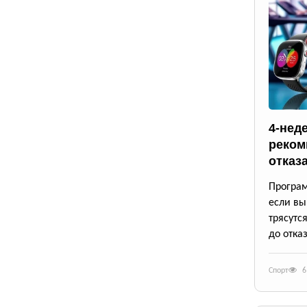
4-нед
реком
отказ
Програм
если вы
трясутс
до отказ
Спорт
6