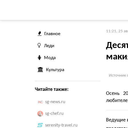
11:21, 25 а
Главное
Деся
Леди
маки
Мода
Культура
Источник 
Читайте также:
Осень 2
любителе
sg-news.ru
sg-chef.ru
Ведущие 
serenity-travel.ru