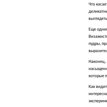
Что касае
деликатны
выглядеть
Еще одни
Визажист
пудры, пр
выразите
Наконец, 
насыщенн
которые п
Как видит
интересн
экспериме