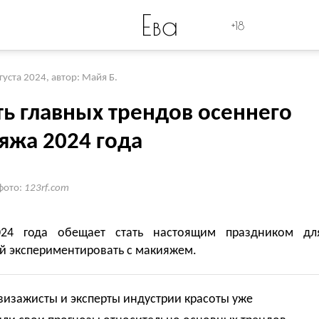
Ева
+18
вгуста 2024
,
автор: Майя Б.
ть главных трендов осеннего
яжа 2024 года
фото:
123rf.com
024 года обещает стать настоящим праздником дл
й экспериментировать с макияжем.
визажисты и эксперты индустрии красоты уже