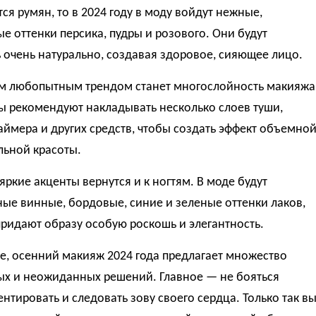
тся румян, то в 2024 году в моду войдут нежные,
е оттенки персика, пудры и розового. Они будут
 очень натурально, создавая здоровое, сияющее лицо.
м любопытным трендом станет многослойность макияжа
ы рекомендуют накладывать несколько слоев туши,
аймера и других средств, чтобы создать эффект объемной
льной красоты.
яркие акценты вернутся и к ногтям. В моде будут
ые винные, бордовые, синие и зеленые оттенки лаков,
ридают образу особую роскошь и элегантность.
е, осенний макияж 2024 года предлагает множество
ых и неожиданных решений. Главное — не бояться
нтировать и следовать зову своего сердца. Только так в