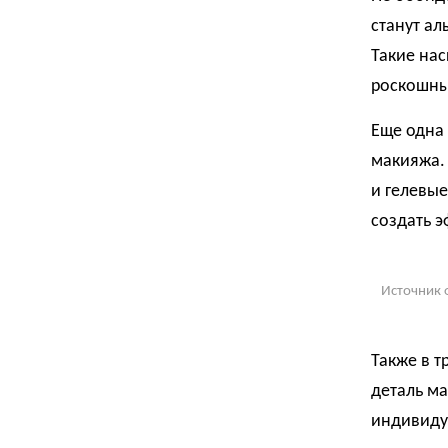
станут ал
Такие нас
роскошный
Еще одна
макияжа.
и гелевые
создать 
Источник 
Также в т
деталь ма
индивиду