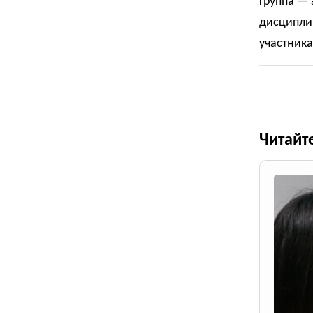
группа —
дисциплин
участника
Читайт