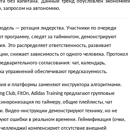
ега без капитана. Данный тренд обусловлен экономией
ю, запросом на автономию.
одель — ротация лидерства. Участники по очереди
т программу, следят за таймингом, демонстрируют
я. Это распределяет ответственность, развивает
ии, снижает зависимость от одного человека. Протокол
редварительного согласования: чат, календарь,
ка упражнений обеспечивают предсказуемость.
ия и платформы заменяют инструктора алгоритмами.
ing Club, FitOn, Adidas Training предлагают групповые
инхронизация по таймеру, общие плейлисты, чат
. Видео-инструкции демонстрируют технику, но не
руют ошибки в реальном времени. Геймификация (очки,
 челленджи) компенсирует отсутствие внешней