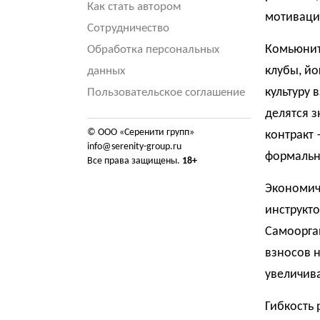
Как стать автором
мотиваци
Сотрудничество
Комьюнит
Обработка персональных
клубы, йо
данных
культуру
Пользовательское соглашение
делятся 
© ООО «Серенити групп»
контракт
info@serenity-group.ru
формальн
Все права защищены.
18+
Экономич
инструкто
Самоорга
взносов 
увеличива
Гибкость 