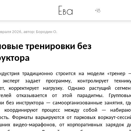
Ева
+18
евраля 2026
,
автор: Бородин О.
повые тренировки без
руктора
ндустрия традиционно строится на модели «тренер 
 эксперт задает программу, контролирует технику
ет, корректирует нагрузку. Однако растущий сегмен
телей отказывается от этой парадигмы. Групповы
ки без инструктора — самоорганизованные занятия, гд
ки координируют процесс между собой — набираю
ость. Форматы варьируются от парковых воркаут-сесси
них видео-марафонов, от корпоративных зарядок д