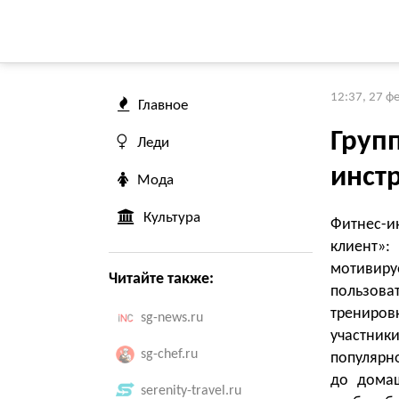
12:37, 27 ф
Главное
Груп
Леди
инст
Мода
Культура
Фитнес-и
клиент»:
мотивиру
Читайте также:
пользова
трениров
sg-news.ru
участни
sg-chef.ru
популярн
до домаш
serenity-travel.ru