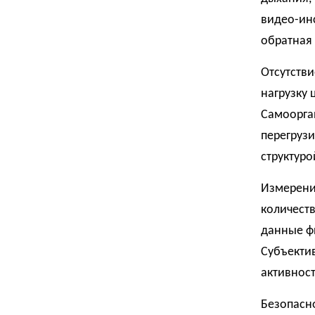
видео-ин
обратная 
Отсутстви
нагрузку 
Самоорган
перегрузи
структуро
Измерение
количеств
данные ф
Субъектив
активност
Безопасно