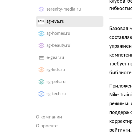
клубов б
гибкость
serenity-media.ru
sg-eva.ru
Базовая м
sg-homes.ru
составляю
sg-beauty.ru
упражнени
компетенц
e-gear.ru
требует п
sg-kids.ru
библиоте
sg-pets.ru
Приложен
sg-tech.ru
Nike Train
режимы: с
поддержки
О компании
корректи
О проекте
рейтинги,