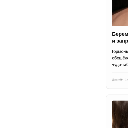
Берем
и зап
Гормоны
обошёлс
чудо-та
Дети
1 