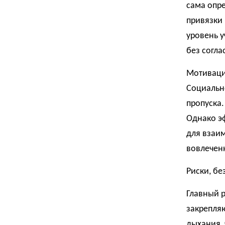
сама опре
привязки 
уровень у
без согла
Мотивация
Социальн
пропуска.
Однако эф
для взаим
вовлечен
Риски, бе
Главный р
закрепля
дыхания, 