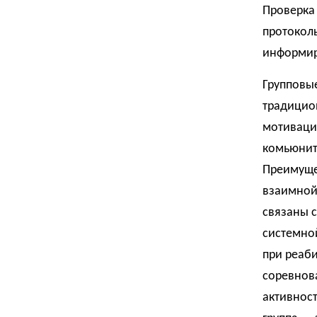
Проверка 
протоколы
информир
Групповые
традицио
мотиваци
комьюнит
Преимущес
взаимной 
связаны с
системной
при реаби
соревнов
активнос