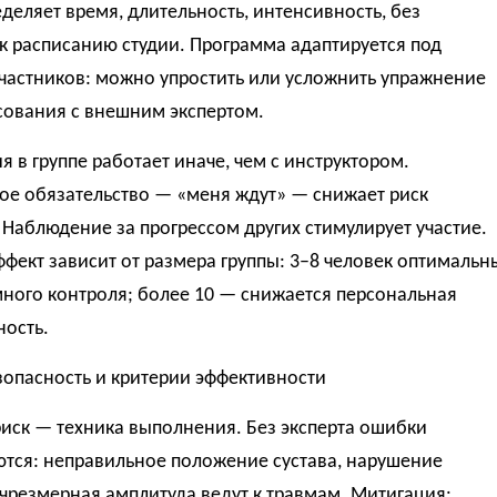
деляет время, длительность, интенсивность, без
к расписанию студии. Программа адаптируется под
частников: можно упростить или усложнить упражнение
сования с внешним экспертом.
 в группе работает иначе, чем с инструктором.
ое обязательство — «меня ждут» — снижает риск
 Наблюдение за прогрессом других стимулирует участие.
фект зависит от размера группы: 3–8 человек оптимальн
ного контроля; более 10 — снижается персональная
ность.
зопасность и критерии эффективности
иск — техника выполнения. Без эксперта ошибки
ются: неправильное положение сустава, нарушение
чрезмерная амплитуда ведут к травмам. Митигация: