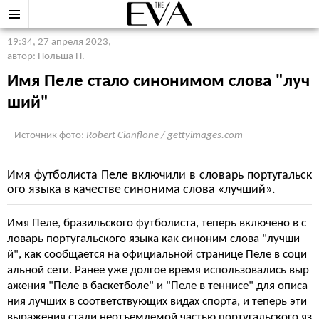
19:34, 27 апреля 2023
,
автор: Польша П.
Имя Пеле стало синонимом слова "луч
ший"
Источник фото:
Robert Cianflone / gettyimages.com
Имя футболиста Пеле включили в словарь португальск
ого языка в качестве синонима слова «лучший».
Имя Пеле, бразильского футболиста, теперь включено в с
ловарь португальского языка как синоним слова "лучши
й", как сообщается на официальной странице Пеле в соци
альной сети. Ранее уже долгое время использовались выр
ажения "Пеле в баскетболе" и "Пеле в теннисе" для описа
ния лучших в соответствующих видах спорта, и теперь эти
выражения стали неотъемлемой частью португальского яз