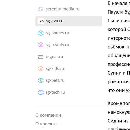
В начале 
serenity-media.ru
Пауэлл бу
были нач
sg-eva.ru
которой С
sg-homes.ru
интернете
sg-beauty.ru
съёмок, 
обращение
e-gear.ru
профессио
sg-kids.ru
Суини и П
sg-pets.ru
романтич
что они у
sg-tech.ru
Кроме тог
намекнул
О компании
Сидни из 
О проекте
опублико