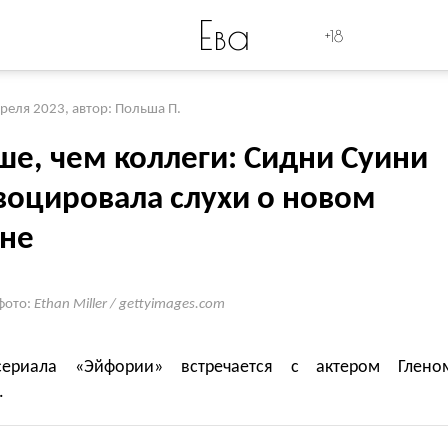
Ева
+18
преля 2023
,
автор: Польша П.
ше, чем коллеги: Сидни Суини
воцировала слухи о новом
не
фото:
Ethan Miller / gettyimages.com
сериала «Эйфории» встречается с актером Глено
.