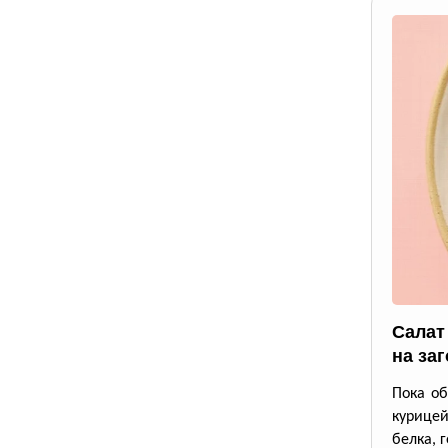
Салат
на заг
Пока об
курицей
белка, 