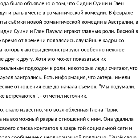
года было объявлено о том, что Сидни Суини и Глен
дут играть вместе в романтической комедии. В феврале
аты съёмки новой романтической комедии в Австралии, 
идни Суини и Глен Пауэлл играют главные роли. Весной 
 время от времени появлялись случайные кадры со
на которых актёры демонстрируют особенно нежное
 друг к другу. Хотя это может показаться их
нальным подходом к роли, некоторые люди считают, что
ауэлл заигрались. Есть информация, что актеры имели
еские отношения еще до начала съемок. "Мы подумали,
же встречаются", - отметил источник.
о, стало известно, что возлюбленная Глена Пэрис
а на возможный разрыв отношений с ним. Она удалила
своего списка контактов в закрытой социальной сети и
вала сообщение с неоднозначной подписью: "Знай свою