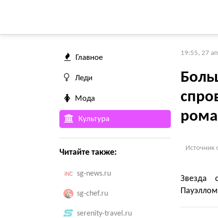
19:55, 27 а
Главное
Боль
Леди
спро
Мода
рома
Культура
Источник 
Читайте также:
sg-news.ru
Звезда 
Пауэллом
sg-chef.ru
serenity-travel.ru