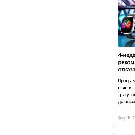
4-нед
реком
отказ
Програм
если вы
трясутс
до отказ
Спорт
7