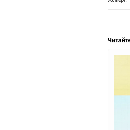
Уолперт.
Читайт