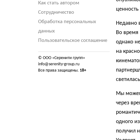
Как стать автором
ценность 
Сотрудничество
Обработка персональных
Недавно в
данных
Во время
Пользовательское соглашение
однако не
на красно
© ООО «Серенити групп»
кинемато
info@serenity-group.ru
партнершу
Все права защищены.
18+
светилась
Мы можем
через вр
романтиче
одного из
получил н