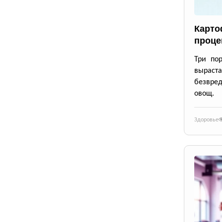
Карто
проце
Три по
выраста
безвре
овощ.
Здоровье