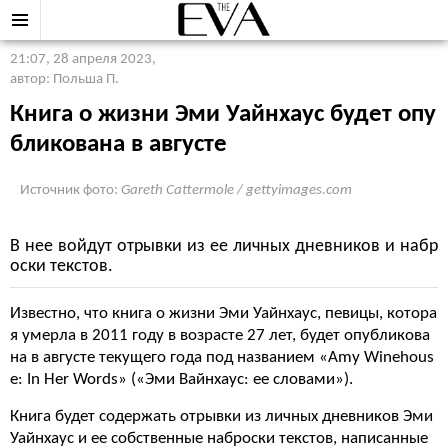
21:07, 28 апреля 2023
,
автор: Польша П.
Книга о жизни Эми Уайнхаус будет опу
бликована в августе
Источник фото:
Gareth Cattermole / gettyimages.com
В нее войдут отрывки из ее личных дневников и набр
оски текстов.
Известно, что книга о жизни Эми Уайнхаус, певицы, котора
я умерла в 2011 году в возрасте 27 лет, будет опубликова
на в августе текущего года под названием «Amy Winehous
e: In Her Words» («Эми Вайнхаус: ее словами»).
Книга будет содержать отрывки из личных дневников Эми
Уайнхаус и ее собственные наброски текстов, написанные