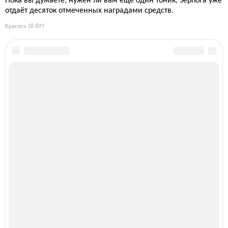
Пока вы думаете, нужен ли вам ещё один тоник, Sephora уже
отдаёт десяток отмеченных наградами средств.
Красота
18 897