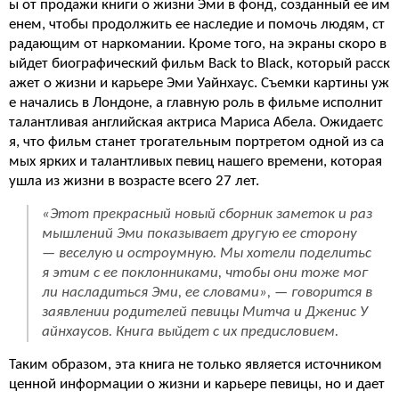
ы от продажи книги о жизни Эми в фонд, созданный ее им
енем, чтобы продолжить ее наследие и помочь людям, ст
радающим от наркомании. Кроме того, на экраны скоро в
ыйдет биографический фильм Back to Black, который расск
ажет о жизни и карьере Эми Уайнхаус. Съемки картины уж
е начались в Лондоне, а главную роль в фильме исполнит
талантливая английская актриса Мариса Абела. Ожидаетс
я, что фильм станет трогательным портретом одной из са
мых ярких и талантливых певиц нашего времени, которая
ушла из жизни в возрасте всего 27 лет.
«Этот прекрасный новый сборник заметок и раз
мышлений Эми показывает другую ее сторону
— веселую и остроумную. Мы хотели поделитьс
я этим с ее поклонниками, чтобы они тоже мог
ли насладиться Эми, ее словами», — говорится в
заявлении родителей певицы Митча и Дженис У
айнхаусов. Книга выйдет с их предисловием.
Таким образом, эта книга не только является источником
ценной информации о жизни и карьере певицы, но и дает