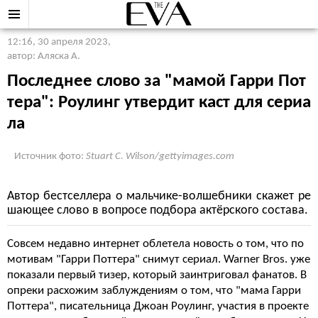
12:16, 30 апреля 2023
,
автор: Аляска А.
Последнее слово за "мамой Гарри Пот
тера": Роулинг утвердит каст для сериа
ла
Источник фото:
Stuart C. Wilson/gettyimages.com
Автор бестселлера о мальчике-волшебники скажет ре
шающее слово в вопросе подбора актёрского состава.
Совсем недавно интернет облетела новость о том, что по
мотивам "Гарри Поттера" снимут сериал. Warner Bros. уже
показали первый тизер, который заинтриговал фанатов. В
опреки расхожим заблуждениям о том, что "мама Гарри
Поттера", писательница Джоан Роулинг, участия в проекте