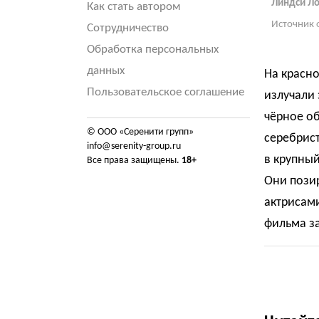
Линдси Ло
Как стать автором
Источник 
Сотрудничество
Обработка персональных
данных
На красно
Пользовательское соглашение
излучали 
чёрное об
© ООО «Серенити групп»
серебрист
info@serenity-group.ru
в крупны
Все права защищены.
18+
Они позир
актрисами
фильма за