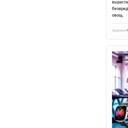
выраста
безвре
овощ.
Здоровье