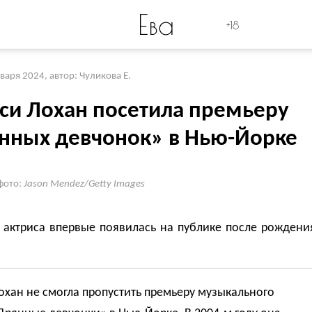
Ева
+18
нваря 2024
,
автор: Чуликова Е.
си Лохан посетила премьеру
нных девчонок» в Нью-Йорке
фото:
Jason Mendez/Getty Images
я актриса впервые появилась на публике после рождени
хан не смогла пропустить премьеру музыкального