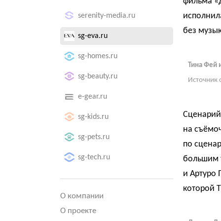
фильма «Д
исполнил
serenity-media.ru
без музы
sg-eva.ru
sg-homes.ru
Тина Фей 
sg-beauty.ru
Источник 
e-gear.ru
Сценарий
sg-kids.ru
на съёмо
sg-pets.ru
по сцена
sg-tech.ru
большим 
и Артуро 
которой Т
О компании
О проекте