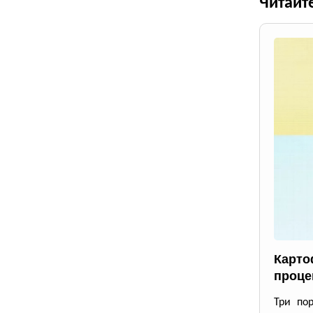
Читайт
Карто
проце
Три по