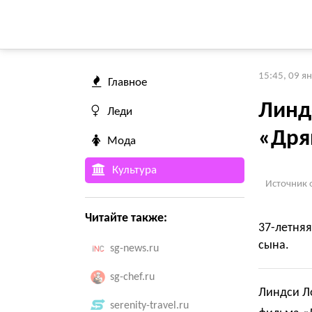
15:45, 09 я
Главное
Линд
Леди
«Дря
Мода
Культура
Источник 
Читайте также:
37-летня
сына.
sg-news.ru
sg-chef.ru
Линдси Ло
serenity-travel.ru