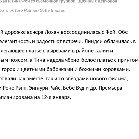
хан и Тина Фей со съёмочной группой "Дрянных девчонок"
фото:
Arturo Holmes/Getty Images
й дорожке вечера Лохан воссоединилась с Фей. Обе
элегантность и радость от встречи. Линдси облачилась в
легающее платье с вырезами в районе талии и
ым поясом, а Тина надела чёрно-белое платье с принтом
й горох и цветными бабочками и божьими коровками.
овали как вместе, так и со звёздами нового фильма,
 Рене Рэпп, Энгаури Райс, Бебе Вуд и др. Премьера
планирована на 12-е января.