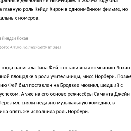
рянные девчонки» в Нью-Йорке. В 2004-м году она
а главную роль Кэйди Хирон в одноимённом фильме, но
кальных номеров.
и Линдси Лохан
фото:
Arturo Holmes/Getty Images
 тогда написала Тина Фей, составившая компанию Лохан
чной площадке в роли учительницы, мисс Норбери. Позж
рию Фей был поставлен на Бродвее мюзикл, шедший с
успехом. А уже на его основе режиссёры Саманта Джейн
Перез мл. сняли недавно музыкальную комедию, в
ина опять же исполнила роль Норбери.