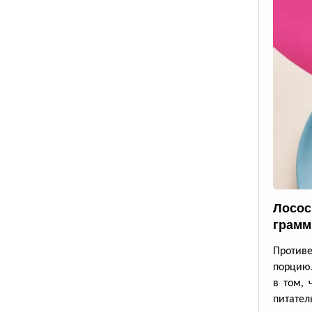
Лосос
грамм
Противе
порцию.
в том, 
питател