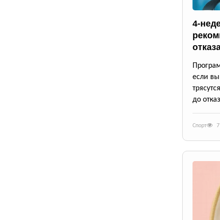
4-нед
реком
отказ
Програм
если вы
трясутс
до отказ
Спорт
7