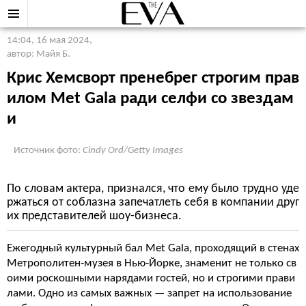
14:04, 16 мая 2024
,
автор: Майя Б.
Крис Хемсворт пренебрег строгим прав
илом Met Gala ради селфи со звездам
и
Источник фото:
Cindy Ord/Getty Images
По словам актера, признался, что ему было трудно уде
ржаться от соблазна запечатлеть себя в компании друг
их представителей шоу-бизнеса.
Ежегодный культурный бал Met Gala, проходящий в стенах
Метрополитен-музея в Нью-Йорке, знаменит не только св
оими роскошными нарядами гостей, но и строгими прави
лами. Одно из самых важных — запрет на использование