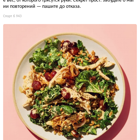
е вес, от которого трясутся руки. Секрет прост: забудьте о маг
ии повторений — пашите до отказа.
Спорт
6 943