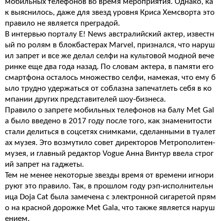
мобильных телефонов во время мероприятия. Однако, ка
к выяснилось, даже для звезд уровня Криса Хемсворта это
правило не является преградой.
В интервью порталу E! News австралийский актер, известн
ый по ролям в блокбастерах Marvel, признался, что наруш
ил запрет и все же делал селфи на культовой модной вече
ринке еще два года назад. По словам актера, в памяти его
смартфона осталось множество селфи, намекая, что ему б
ыло трудно удержаться от соблазна запечатлеть себя в ко
мпании других представителей шоу-бизнеса.
Правило о запрете мобильных телефонов на балу Met Gal
a было введено в 2017 году после того, как знаменитости
стали делиться в соцсетях снимками, сделанными в туалет
ах музея. Это возмутило совет директоров Метрополитен-
музея, и главный редактор Vogue Анна Винтур ввела строг
ий запрет на гаджеты.
Тем не менее некоторые звезды время от времени игнори
руют это правило. Так, в прошлом году рэп-исполнительн
ица Doja Cat была замечена с электронной сигаретой прям
о на красной дорожке Met Gala, что также является наруш
ением.