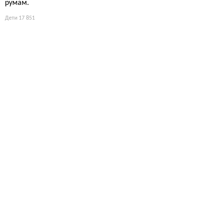
румам.
Дети
17 851