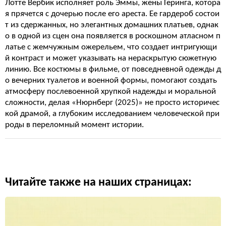
Лотте Вербик исполняет роль Эммы, жены Геринга, котора
я прячется с дочерью после его ареста. Ее гардероб состои
т из сдержанных, но элегантных домашних платьев, однак
о в одной из сцен она появляется в роскошном атласном п
латье с жемчужным ожерельем, что создает интригующи
й контраст и может указывать на нераскрытую сюжетную
линию. Все костюмы в фильме, от повседневной одежды д
о вечерних туалетов и военной формы, помогают создать
атмосферу послевоенной хрупкой надежды и моральной
сложности, делая «Нюрнберг (2025)» не просто историчес
кой драмой, а глубоким исследованием человеческой при
роды в переломный момент истории.
Читайте также на наших страницах: