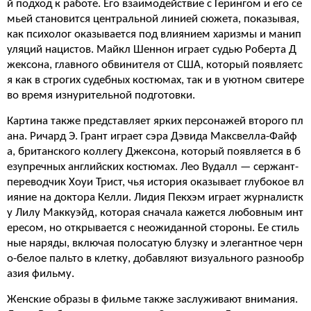
й подход к работе. Его взаимодействие с Герингом и его се
мьей становится центральной линией сюжета, показывая,
как психолог оказывается под влиянием харизмы и манип
уляций нацистов. Майкл Шеннон играет судью Роберта Д
жексона, главного обвинителя от США, который появляетс
я как в строгих судебных костюмах, так и в уютном свитере
во время изнурительной подготовки.
Картина также представляет ярких персонажей второго пл
ана. Ричард Э. Грант играет сэра Дэвида Максвелла-Файф
а, британского коллегу Джексона, который появляется в б
езупречных английских костюмах. Лео Вудалл — сержант-
переводчик Хоуи Трист, чья история оказывает глубокое вл
ияние на доктора Келли. Лидия Пекхэм играет журналистк
у Лилу Маккуэйд, которая сначала кажется любовным инт
ересом, но открывается с неожиданной стороны. Ее стиль
ные наряды, включая полосатую блузку и элегантное черн
о-белое пальто в клетку, добавляют визуального разнообр
азия фильму.
Женские образы в фильме также заслуживают внимания.