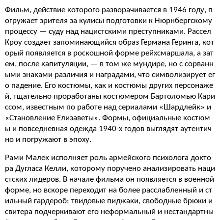
Фильм, действие которого разворачивается в 1946 году, п
огружает зрителя за кулисы подготовки к Нюрнбергскому
процессу — суду над нацистскими преступниками. Рассел
Кроу создает запоминающийся образ Германа Геринга, кот
орый появляется в роскошной форме рейхсмаршала, а зат
ем, после капитуляции, — в том же мундире, но с сорванн
ыми знаками различия и наградами, что символизирует ег
о падение. Его костюмы, как и костюмы других персонаже
й, тщательно проработаны костюмером Бартоломью Кари
ссом, известным по работе над сериалами «Шардлейк» и
«Становление Елизаветы». Формы, официальные костюм
ы и повседневная одежда 1940-х годов выглядят аутентич
но и погружают в эпоху.
Рами Малек исполняет роль армейского психолога докто
ра Дугласа Келли, которому поручено анализировать наци
стских лидеров. В начале фильма он появляется в военной
форме, но вскоре переходит на более расслабленный и ст
ильный гардероб: твидовые пиджаки, свободные брюки и
свитера подчеркивают его неформальный и нестандартны