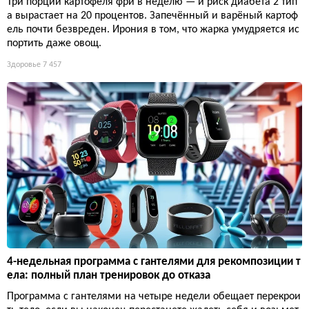
Три порции картофеля фри в неделю — и риск диабета 2 тип
а вырастает на 20 процентов. Запечённый и варёный картоф
ель почти безвреден. Ирония в том, что жарка умудряется ис
портить даже овощ.
Здоровье
7 457
4-недельная программа с гантелями для рекомпозиции т
ела: полный план тренировок до отказа
Программа с гантелями на четыре недели обещает перекрои