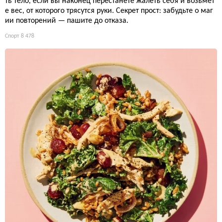
ть тело, если вы наконец перестанете жалеть себя и возьмет
е вес, от которого трясутся руки. Секрет прост: забудьте о маг
ии повторений — пашите до отказа.
Спорт
8 478