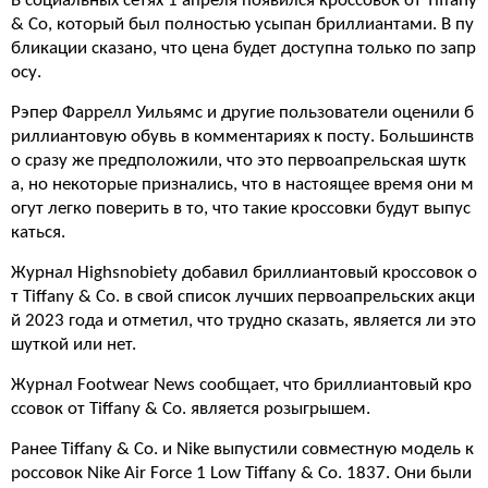
В социальных сетях 1 апреля появился кроссовок от Tiffany
& Co, который был полностью усыпан бриллиантами. В пу
бликации сказано, что цена будет доступна только по запр
осу.
Рэпер Фаррелл Уильямс и другие пользователи оценили б
риллиантовую обувь в комментариях к посту. Большинств
о сразу же предположили, что это первоапрельская шутк
а, но некоторые признались, что в настоящее время они м
огут легко поверить в то, что такие кроссовки будут выпус
каться.
Журнал Highsnobiety добавил бриллиантовый кроссовок о
т Tiffany & Co. в свой список лучших первоапрельских акци
й 2023 года и отметил, что трудно сказать, является ли это
шуткой или нет.
Журнал Footwear News сообщает, что бриллиантовый кро
ссовок от Tiffany & Co. является розыгрышем.
Ранее Tiffany & Co. и Nike выпустили совместную модель к
россовок Nike Air Force 1 Low Tiffany & Co. 1837. Они были