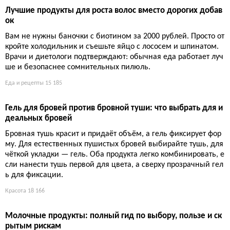
Натуральная паста из сахара и лимона — звучит как рецепт л
имонада, но на коже ощущается как акт самопожертвования.
Древние египтяне знали толк в пытках красоты, а современн
ые бьюти-гуру превратили это в тренд с миллиардами просм
отров.
Красота
16 127