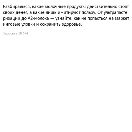
Лучшие средства красоты
Пока вы думаете, нужен ли вам ещё один тоник, Sephora уже
отдаёт десяток отмеченных наградами средств.
Красота
15 787