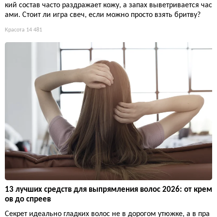
Кремы для удаления волос: работают ли они или только
воняют?
Обещают безболезненную гладкость за минуты, но химичес
кий состав часто раздражает кожу, а запах выветривается час
ами. Стоит ли игра свеч, если можно просто взять бритву?
Красота
14 481