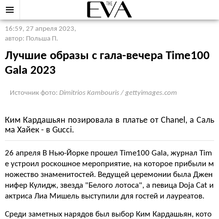
16:59, 27 апреля 2023
,
автор: Польша П.
Лучшие образы с гала-вечера Time100
Gala 2023
Источник фото:
Dimitrios Kambouris / gettyimages.com
Ким Кардашьян позировала в платье от Chanel, а Саль
ма Хайек - в Gucci.
26 апреля В Нью-Йорке прошел Time100 Gala, журнал Tim
e устроил роскошное мероприятие, на которое прибыли м
ножество знаменитостей. Ведущей церемонии была Джен
нифер Кулидж, звезда "Белого лотоса", а певица Doja Cat и
актриса Лиа Мишель выступили для гостей и лауреатов.
Среди заметных нарядов был выбор Ким Кардашьян, кото