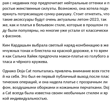
рая с недавних пор предпочитает нейтральные оттенки и п
ростые женственные силуэты. Возможно, она хотела подч
еркнуть потрясающую сумку-ракушку. Стоит отметить, что
такие аксессуары будут очень актуальны летом-2023, так
же, как и платья в бельевом стиле, которые в прошлом го
ду были популярны, но многие уже устали от классически
х фасонов.
Ким Кардашьян выбрала светлый наряд-комбинацию в же
мчужных тонах и блестела на красной дорожке, в то врем
я как Сальма Хайек предпочла макси-платье из голубого а
тласа и чёрного кружева.
Однако Doja Cat попыталась привлечь внимание всех госте
й на себя. Это был ее первый публичный выход после плас
тических операций, и она надела платье с прозрачным ли
фом, воздушными оборками и кожаными перчатками. Doj
a Cat всегда была известна своим необычным стилем и яр
кой индивидуальностью.