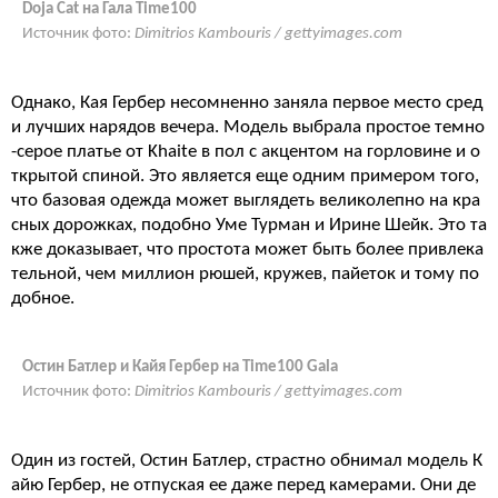
Doja Cat на Гала Time100
Источник фото:
Dimitrios Kambouris / gettyimages.com
Однако, Кая Гербер несомненно заняла первое место сред
и лучших нарядов вечера. Модель выбрала простое темно
-серое платье от Khaite в пол с акцентом на горловине и о
ткрытой спиной. Это является еще одним примером того,
что базовая одежда может выглядеть великолепно на кра
сных дорожках, подобно Уме Турман и Ирине Шейк. Это та
кже доказывает, что простота может быть более привлека
тельной, чем миллион рюшей, кружев, пайеток и тому по
добное.
Остин Батлер и Кайя Гербер на Time100 Gala
Источник фото:
Dimitrios Kambouris / gettyimages.com
Один из гостей, Остин Батлер, страстно обнимал модель К
айю Гербер, не отпуская ее даже перед камерами. Они де