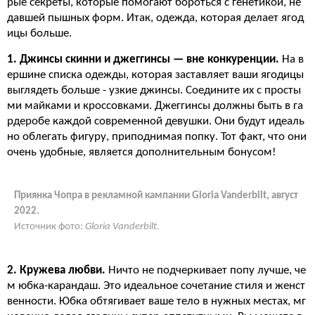
рые секреты, которые помогают бороться с генетикой, не
давшей пышных форм. Итак, одежда, которая делает ягод
ицы больше.
1. Джинсы скинни и джеггинсы — вне конкуренции.
На в
ершине списка одежды, которая заставляет ваши ягодицы
выглядеть больше - узкие джинсы. Соедините их с просты
ми майками и кроссовками. Джеггинсы должны быть в га
рдеробе каждой современной девушки. Они будут идеаль
но облегать фигуру, приподнимая попку. Тот факт, что они
очень удобные, является дополнительным бонусом!
Приянка Чопра в рекламной кампании Gloria Vanderbilt, август
2022.
Источник фото:
Gloria Vanderbilt.
2. Кружева любви.
Ничто не подчеркивает попу лучше, че
м юбка-карандаш. Это идеальное сочетание стиля и женст
венности. Юбка обтягивает ваше тело в нужных местах, мг