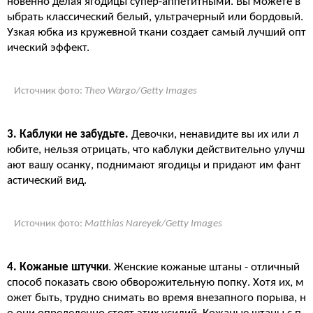
новенно делая ягодицы супер-аппетитными. Вы можете в
ыбрать классический белый, ультрачерный или бордовый.
Узкая юбка из кружевной ткани создает самый лучший опт
ический эффект.
Источник фото:
Theo Wargo/Getty Images
3. Каблуки не забудьте.
Девочки, ненавидите вы их или л
юбите, нельзя отрицать, что каблуки действительно улучш
ают вашу осанку, поднимают ягодицы и придают им фант
астический вид.
Источник фото:
Matthias Nareyek/Getty Images
4. Кожаные штучки
. Женские кожаные штаны - отличный
способ показать свою обворожительную попку. Хотя их, м
ожет быть, трудно снимать во время внезапного порыва, н