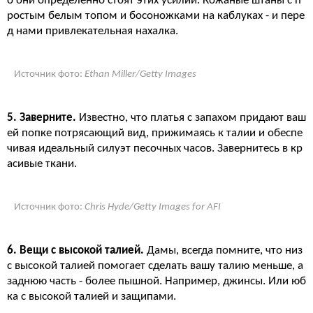
о они определенно стоят этих усилий. Кожаные штаны с п
ростым белым топом и босоножками на каблуках - и пере
д нами привлекательная нахалка.
Источник фото:
Ethan Miller/Getty Images
5. Заверните.
Известно, что платья с запахом придают ваш
ей попке потрясающий вид, прижимаясь к талии и обеспе
чивая идеальный силуэт песочных часов. Завернитесь в кр
асивые ткани.
Источник фото:
Chris Hyde/Getty Images for AFI
6. Вещи с высокой талией.
Дамы, всегда помните, что низ
с высокой талией помогает сделать вашу талию меньше, а
заднюю часть - более пышной. Например, джинсы. Или юб
ка с высокой талией и защипами.