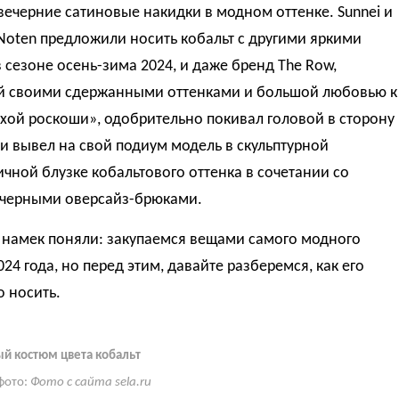
вечерние сатиновые накидки в модном оттенке. Sunnei и
 Noten предложили носить кобальт с другими яркими
 сезоне осень-зима 2024, и даже бренд The Row,
й своими сдержанными оттенками и большой любовью к
хой роскоши», одобрительно покивал головой в сторону
 и вывел на свой подиум модель в скульптурной
чной блузке кобальтового оттенка в сочетании со
 черными оверсайз-брюками.
ы намек поняли: закупаемся вещами самого модного
024 года, но перед этим, давайте разберемся, как его
 носить.
й костюм цвета кобальт
фото:
Фото с сайта sela.ru