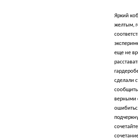
Яркий коб
желтым, г
соответст
эксперим
еще не вр
расстават
гардеробе
сделали с
сообщить 
верными с
ошибитьс
подчеркну
сочетайте
сочетание