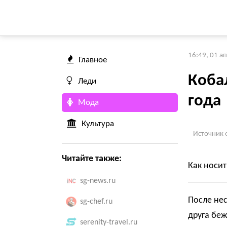
16:49, 01 а
Главное
Коба
Леди
года
Мода
Культура
Источник 
Читайте также:
Как носит
sg-news.ru
После нес
sg-chef.ru
друга беж
serenity-travel.ru