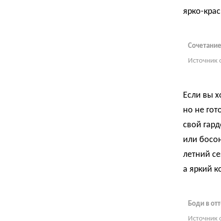
ярко-крас
Сочетание
Источник 
Если вы х
но не гот
свой гард
или босон
летний се
а яркий к
Боди в от
Источник 