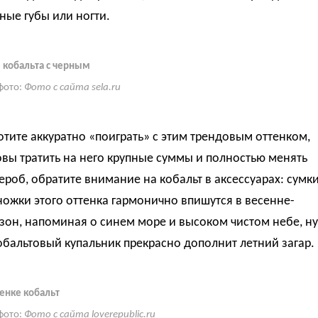
ные губы или ногти.
 кобальта с черным
фото:
Фото с сайта sela.ru
отите аккуратно «поиграть» с этим трендовым оттенком,
овы тратить на него крупные суммы и полностью менять
ероб, обратите внимание на кобальт в аксессуарах: сумк
ожки этого оттенка гармонично впишутся в весенне-
зон, напоминая о синем море и высоком чистом небе, ну
обальтовый купальник прекрасно дополнит летний загар.
тенке кобальт
фото:
Фото с сайта loverepublic.ru