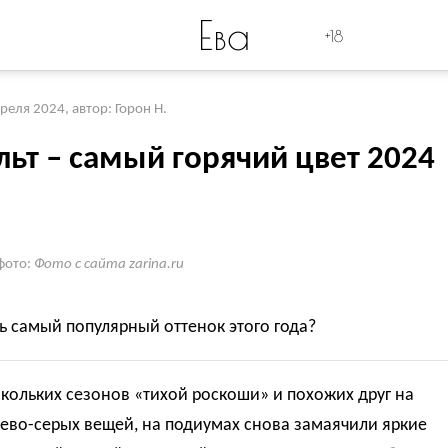
Ева
+18
преля 2024
,
автор: Горон Н.
льт – самый горячий цвет 2024
фото:
Фото с сайта zarina.ru
ь самый популярный оттенок этого года?
кольких сезонов «тихой роскоши» и похожих друг на
ево-серых вещей, на подиумах снова замаячили яркие