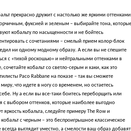
альт прекрасно дружит с настолько же яркими оттенками
орчичным, фуксией и зеленым – выбирайте тона, которы
вуют кобальту по насыщенности и не бойтесь
ентировать с сочетаниями – смелый прием колор-блок
едил ни одному модному образу. А если вы не спешите
ься с «тихой роскошью» и нейтральными оттенками в
, сочетайте кобальт со светло-серым и хаки, как это
тилисты Paco Rabbane на показе – так вы сможете
миру, что идете в ногу со временем, но остаетесь
ебе. Ну а если вы все-таки боитесь переборщить или
я с выбором оттенков, которые наиболее выгодно
т яркость кобальта, следуйте примеру The Row и
 кобальт с черным – это беспроигрышное классическое
 всегда выглядит уместно, а смелости ваш образ добавят