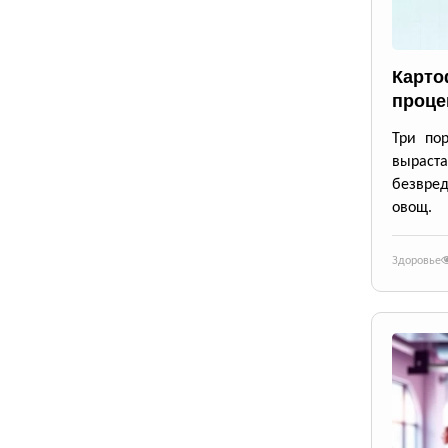
Карто
проце
Три по
выраста
безвре
овощ.
Здоровье