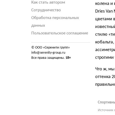
Как стать автором
колена и 
Сотрудничество
Dries Van
Обработка персональных
цветами в
данных
известны
Пользовательское соглашение
стилю «ти
кобальта,
© ООО «Серенити групп»
ассиметри
info@serenity-group.ru
строгими
Все права защищены.
18+
Что ж, м
оттенка 2
правильно
Спортивны
Источник 