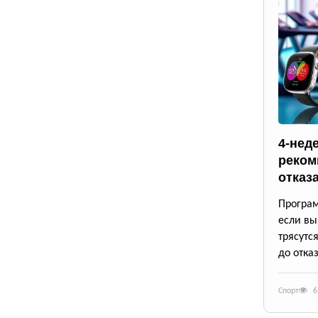
4-нед
реком
отказ
Програм
если вы
трясутс
до отказ
Спорт
6