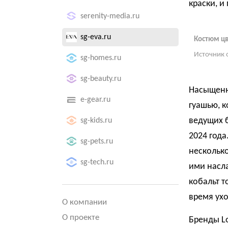
краски, и
serenity-media.ru
sg-eva.ru
Костюм цв
Источник 
sg-homes.ru
sg-beauty.ru
Насыщенн
e-gear.ru
гуашью, к
ведущих 
sg-kids.ru
2024 года
sg-pets.ru
несколько
sg-tech.ru
ими насла
кобальт т
время ухо
О компании
О проекте
Бренды L