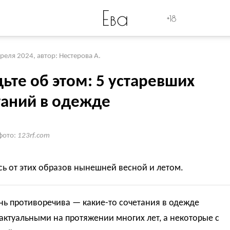
Ева
+18
преля 2024
,
автор: Нестерова А.
ьте об этом: 5 устаревших
таний в одежде
фото:
123rf.com
ь от этих образов нынешней весной и летом.
нь противоречива — какие-то сочетания в одежде
актуальными на протяжении многих лет, а некоторые с