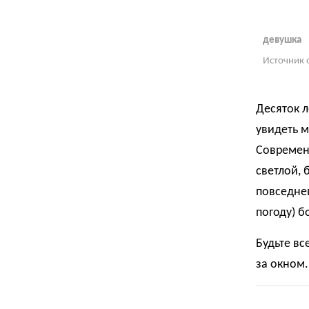
девушка
Источник 
Десяток л
увидеть 
Современ
светлой,
повседне
погоду) 
Будьте вс
за окном.