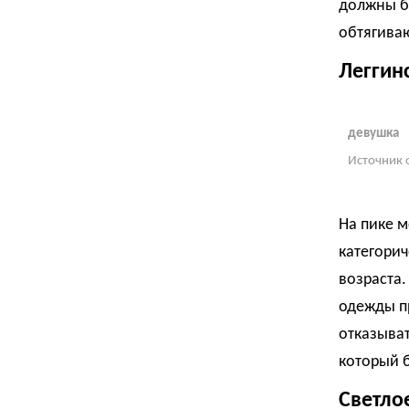
должны б
обтягива
Леггин
девушка
Источник 
На пике м
категорич
возраста.
одежды п
отказыват
который б
Светло