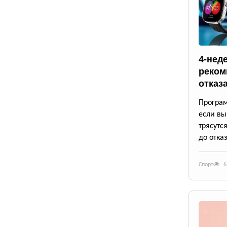
4-нед
реком
отказ
Програм
если вы
трясутс
до отказ
Спорт
6