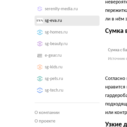
невероятн
serenity-media.ru
пережитка
ли в нём 
sg-eva.ru
Сумка 
sg-homes.ru
sg-beauty.ru
Сумка с б
e-gear.ru
Источник 
sg-kids.ru
Согласно 
sg-pets.ru
нравится 
sg-tech.ru
гардероба
подходящу
или контр
О компании
О проекте
Узкие 