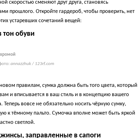
ой скоростью сменяют друг друга, становясь
ми прошлого. Откройте гардероб, чтобы проверить, нет
этих устаревших сочетаний вещей:
в тон обуви
ахромой
фото:
annazzhuk / 123rf.com
новом правилам, сумка должна быть того цвета, который
вам и вписывается в ваш стиль и в концепцию вашего
. Теперь вовсе не обязательно носить чёрную сумку,
ю к тёмному пальто. Сумочка вполне может быть яркой
астно светлой.
джинсы, заправленные в сапоги