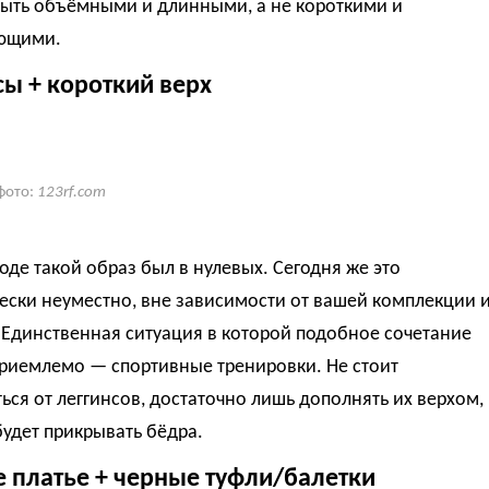
ыть объёмными и длинными, а не короткими и
ющими.
сы + короткий верх
фото:
123rf.com
оде такой образ был в нулевых. Сегодня же это
ески неуместно, вне зависимости от вашей комплекции 
 Единственная ситуация в которой подобное сочетание
риемлемо — спортивные тренировки. Не стоит
ься от
леггинсов
, достаточно лишь дополнять их верхом,
удет прикрывать бёдра.
е платье + черные туфли/балетки