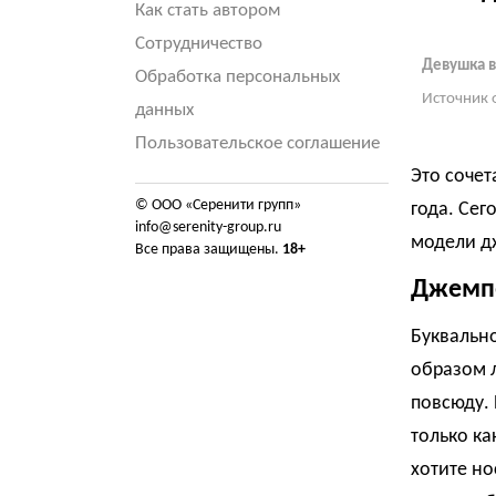
Как стать автором
Сотрудничество
Девушка в
Обработка персональных
Источник 
данных
Пользовательское соглашение
Это сочет
© ООО «Серенити групп»
года. Се
info@serenity-group.ru
модели дж
Все права защищены.
18+
Джемпе
Буквально
образом л
повсюду. 
только ка
хотите но