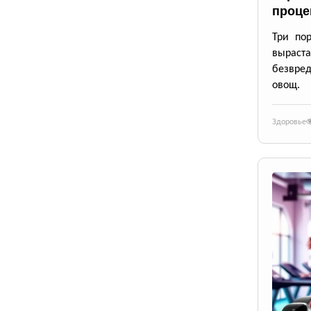
проце
Три по
выраста
безвре
овощ.
Здоровье