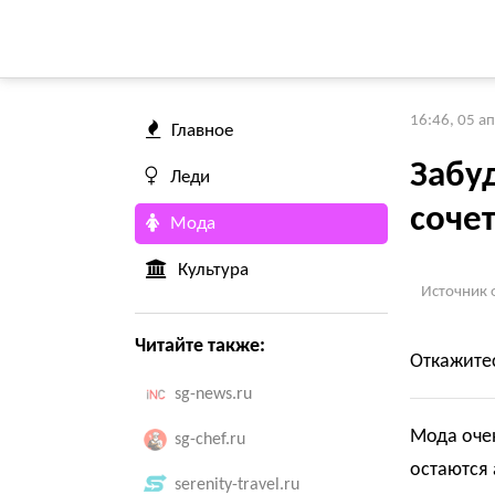
16:46, 05 а
Главное
Забуд
Леди
соче
Мода
Культура
Источник 
Читайте также:
Откажитес
sg-news.ru
Мода оче
sg-chef.ru
остаются 
serenity-travel.ru