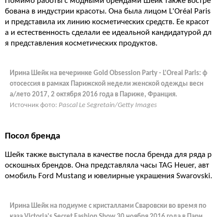
Помимо работы с модными брендами Шейк также востре
бована в индустрии красоты. Она была лицом L'Oréal Paris
и представила их линию косметических средств. Ее красот
а и естественность сделали ее идеальной кандидатурой дл
я представления косметических продуктов.
Ирина Шейк на вечеринке Gold Obsession Party - L'Oreal Paris: ф
отосессия в рамках Парижской недели женской одежды весн
а/лето 2017, 2 октября 2016 года в Париже, Франция.
Источник фото:
Pascal Le Segretain/Getty Images
Посол бренда
Шейк также выступала в качестве посла бренда для ряда р
оскошных брендов. Она представляла часы TAG Heuer, авт
омобиль Ford Mustang и ювелирные украшения Swarovski.
Ирина Шейк на подиуме с кристаллами Сваровски во время по
каза Victoria's Secret Fashion Show 30 ноября 2016 года в Пари