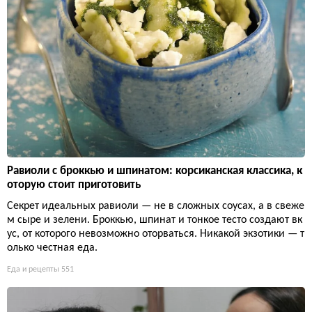
Равиоли с броккью и шпинатом: корсиканская классика, к
оторую стоит приготовить
Секрет идеальных равиоли — не в сложных соусах, а в свеже
м сыре и зелени. Броккью, шпинат и тонкое тесто создают вк
ус, от которого невозможно оторваться. Никакой экзотики — т
олько честная еда.
Еда и рецепты
551