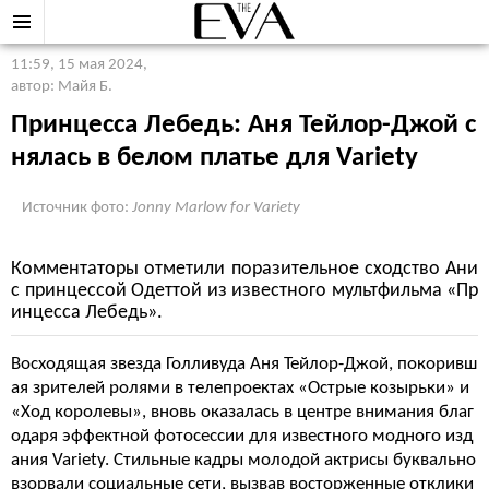
11:59, 15 мая 2024
,
автор: Майя Б.
Принцесса Лебедь: Аня Тейлор-Джой с
нялась в белом платье для Variety
Источник фото:
Jonny Marlow for Variety
Комментаторы отметили поразительное сходство Ани
с принцессой Одеттой из известного мультфильма «Пр
инцесса Лебедь».
Восходящая звезда Голливуда Аня Тейлор-Джой, покоривш
ая зрителей ролями в телепроектах «Острые козырьки» и
«Ход королевы», вновь оказалась в центре внимания благ
одаря эффектной фотосессии для известного модного изд
ания Variety. Стильные кадры молодой актрисы буквально
взорвали социальные сети, вызвав восторженные отклики