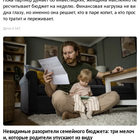
Пока партнёр думает об инвестициях, женщина мысленно пе
ресчитывает бюджет на неделю. Финансовая нагрузка не ви
дна глазу, но именно она решает, кто в паре копит, а кто прос
то тратит и переживает.
Дети
4 547
Невидимые разорители семейного бюджета: три мелоч
и, которые родители упускают из виду