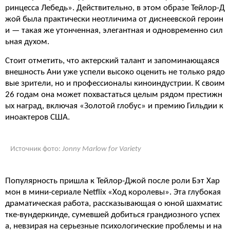
ринцесса Лебедь». Действительно, в этом образе Тейлор-Д
жой была практически неотличима от диснеевской героин
и — такая же утонченная, элегантная и одновременно сил
ьная духом.
Стоит отметить, что актерский талант и запоминающаяся
внешность Ани уже успели высоко оценить не только рядо
вые зрители, но и профессионалы киноиндустрии. К своим
26 годам она может похвастаться целым рядом престижн
ых наград, включая «Золотой глобус» и премию Гильдии к
иноактеров США.
Источник фото:
Jonny Marlow for Variety
Популярность пришла к Тейлор-Джой после роли Бэт Хар
мон в мини-сериале Netflix «Ход королевы». Эта глубокая
драматическая работа, рассказывающая о юной шахматис
тке-вундеркинде, сумевшей добиться грандиозного успех
а, невзирая на серьезные психологические проблемы и на