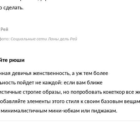
о сделать.
 Рей
фото:
Социальные сети Ланы дель Рей
яйте рюши
ная девичья женственность, а уж тем более
ьность пойдет не каждой: если вам ближе
тичные строгие образы, но попробовать кокеткор все ж
добавляйте элементы этого стиля к своим базовым вещам
 минималистичным мини-юбкам или пиджакам.