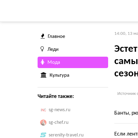
14:00, 13 м
Главное
Эстет
Леди
самы
Мода
сезо
Культура
Источник 
Читайте также:
sg-news.ru
Банты, рю
sg-chef.ru
Если лент
serenity-travel.ru