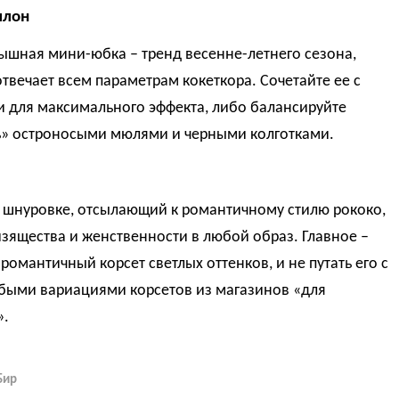
ллон
ышная мини-юбка – тренд весенне-летнего сезона,
твечает всем параметрам кокеткора. Сочетайте ее с
и для максимального эффекта, либо балансируйте
ь» остроносыми мюлями и черными колготками.
а шнуровке, отсылающий к романтичному стилю рококо,
зящества и женственности в любой образ. Главное –
романтичный корсет светлых оттенков, и не путать его с
убыми вариациями корсетов из магазинов «для
».
Бир