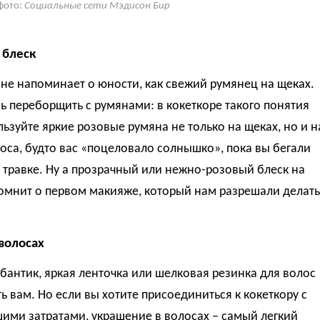
фото:
Социальные сети Мэдисон Бир
 блеск
 не напоминает о юности, как свежий румянец на щеках.
ь переборщить с румянами: в кокеткоре такого понятия
льзуйте яркие розовые румяна не только на щеках, но и н
оса, будто вас «поцеловало солнышко», пока вы бегали
 травке. Ну а прозрачный или нежно-розовый блеск на
помнит о первом макияже, который нам разрешали делать
 волосах
бантик, яркая ленточка или шелковая резинка для волос
ь вам. Но если вы хотите присоединиться к кокеткору с
ими затратами, украшение в волосах – самый легкий