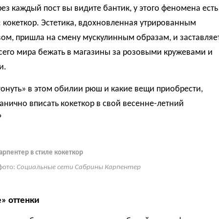
рез каждый пост вы видите бантик, у этого феномена есть
 кокеткор. Эстетика, вдохновленная утрированным
ом, пришла на смену мускулинным образам, и заставляе
сего мира бежать в магазины за розовыми кружевами и
и.
тонуть» в этом обилии рюш и какие вещи приобрести,
анично вписать кокеткор в свой весенне-летний
?
арпентер в стиле кокеткор
фото:
Социальные сети Сабрины Карпентер
» оттенки