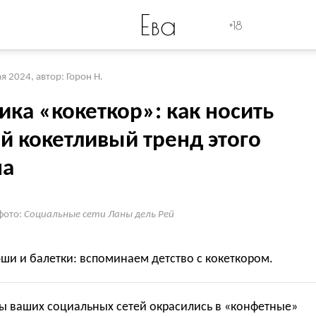
Ева
+18
ая 2024
,
автор: Горон Н.
ика «кокеткор»: как носить
й кокетливый тренд этого
на
фото:
Социальные сети Ланы дель Рей
ши и балетки: вспоминаем детство с кокеткором.
ы ваших социальных сетей окрасились в «конфетные»