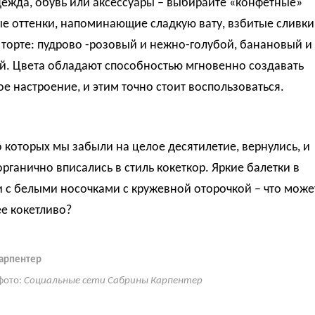
дежда, обувь или аксессуары – выбирайте «конфетные»
е оттенки, напоминающие сладкую вату, взбитые сливки
 торте: пудрово -розовый и нежно-голубой, банановый и
й. Цвета обладают способностью мгновенно создавать
е настроение, и этим точно стоит воспользоваться.
о которых мы забыли на целое десятилетие, вернулись, и
органично вписались в стиль кокеткор. Яркие балетки в
 с белыми носочками с кружевной оторочкой – что може
е кокетливо?
арпентер
фото:
Социальные сети Сабрины Карпентер