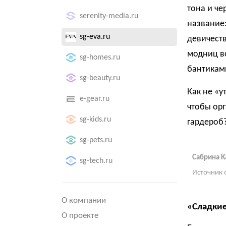
тона и че
serenity-media.ru
название:
sg-eva.ru
девичеств
модниц в
sg-homes.ru
бантикам
sg-beauty.ru
Как не «у
e-gear.ru
чтобы орг
sg-kids.ru
гардероб
sg-pets.ru
Сабрина К
sg-tech.ru
Источник 
О компании
«Сладкие
О проекте