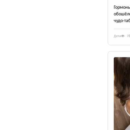
Гормоны
обошёлс
чудо-та
Дети
7