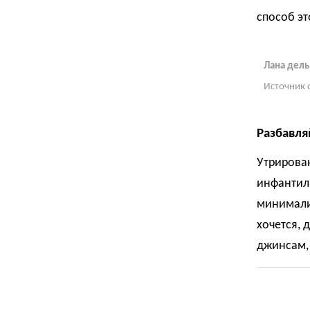
способ эт
Лана дель
Источник 
Разбавл
Утрирован
инфантил
минималис
хочется, 
джинсам,