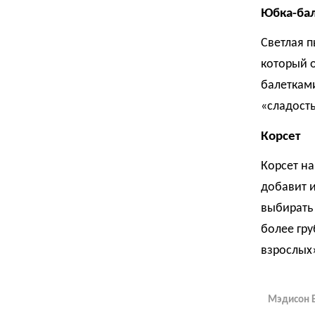
Юбка-ба
Светлая п
который о
балеткам
«сладост
Корсет
Корсет н
добавит и
выбирать 
более гр
взрослых
Мэдисон 