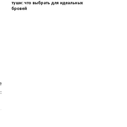
туши: что выбрать для идеальных
бровей
е
: