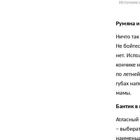
Источник 
Румяна и
Ничто так
Не бойтес
нет. Испо
кончике н
по летней
губах на
мамы.
Бантик в
Атласный 
– выбират
наименьш