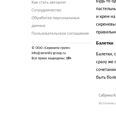
Будь то о
Как стать автором
пастельны
Сотрудничество
и крем на
Обработка персональных
сиреневы
данных
правильно
Пользовательское соглашение
Балетки
© ООО «Серенити групп»
info@serenity-group.ru
Балетки, 
Все права защищены.
18+
сразу же 
сочетании
быть боле
Сабрина К
Источник 