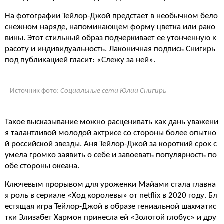
На фотографии Тейлор-Джой предстает в необычном бело
снежном наряде, напоминающем форму цветка или рако
вины. Этот стильный образ подчеркивает ее утонченную к
расоту и индивидуальность. Лаконичная подпись Снигирь
под публикацией гласит: «Слежу за ней».
Источник фото:
Социальные сети Юлии Снигирь
Такое высказывание можно расценивать как дань уважени
я талантливой молодой актрисе со стороны более опытно
й российской звезды. Аня Тейлор-Джой за короткий срок с
умела громко заявить о себе и завоевать популярность по
обе стороны океана.
Ключевым прорывом для уроженки Майами стала главна
я роль в сериале «Ход королевы» от netflix в 2020 году. Бл
естящая игра Тейлор-Джой в образе гениальной шахматис
тки Элизабет Хармон принесла ей «Золотой глобус» и дру