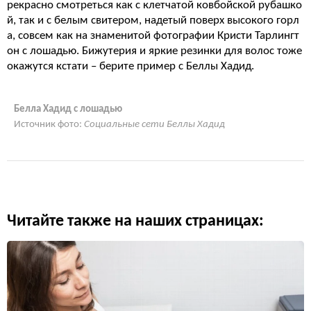
рекрасно смотреться как с клетчатой ковбойской рубашко
й, так и с белым свитером, надетый поверх высокого горл
а, совсем как на знаменитой фотографии Кристи Тарлингт
он с лошадью. Бижутерия и яркие резинки для волос тоже
окажутся кстати – берите пример с Беллы Хадид.
Белла Хадид с лошадью
Источник фото:
Социальные сети Беллы Хадид
Читайте также на наших страницах: