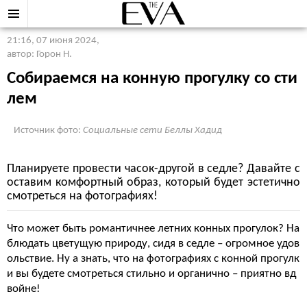
21:16, 07 июня 2024
,
автор: Горон Н.
Собираемся на конную прогулку со сти
лем
Источник фото:
Социальные сети Беллы Хадид
Планируете провести часок-другой в седле? Давайте с
оставим комфортный образ, который будет эстетично
смотреться на фотографиях!
Что может быть романтичнее летних конных прогулок? На
блюдать цветущую природу, сидя в седле – огромное удов
ольствие. Ну а знать, что на фотографиях с конной прогулк
и вы будете смотреться стильно и органично – приятно вд
войне!