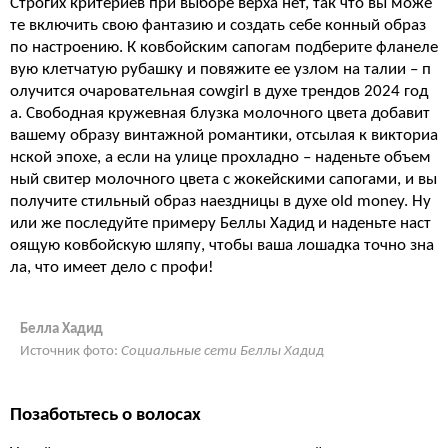
Строгих критериев при выборе верха нет, так что вы може
те включить свою фантазию и создать себе конный образ
по настроению. К ковбойским сапогам подберите фланеле
вую клетчатую рубашку и повяжите ее узлом на талии – п
олучится очаровательная cowgirl в духе трендов 2024 год
а. Свободная кружевная блузка молочного цвета добавит
вашему образу винтажной романтики, отсылая к викториа
нской эпохе, а если на улице прохладно – наденьте объем
ный свитер молочного цвета с жокейскими сапогами, и вы
получите стильный образ наездницы в духе old money. Ну
или же последуйте примеру Беллы Хадид и наденьте наст
оящую ковбойскую шляпу, чтобы ваша лошадка точно зна
ла, что имеет дело с профи!
Белла Хадид
Источник фото:
Социальные сети Беллы Хадид
Позаботьтесь о волосах