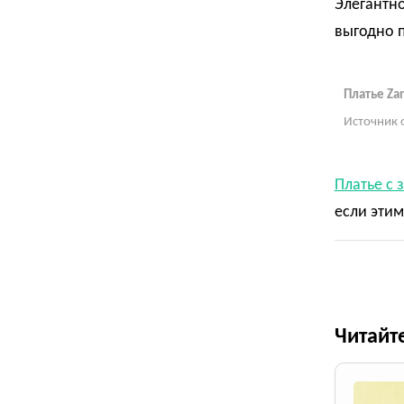
Элегантн
выгодно п
Платье Zar
Источник 
Платье с 
если этим
Читайт