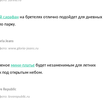
фото:
zarina.ru
й сарафан
на бретелях отлично подойдет для дневных
по парку.
ria Jeans
фото:
www.gloria-jeans.ru
леное
мини-платье
будет незаменимым для летних
к под открытым небом.
e Republic
фото:
loverepublic.ru