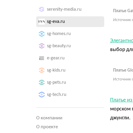
serenity-media.ru
Платье Ga
Источник 
sg-eva.ru
sg-homes.ru
Элегантно
sg-beauty.ru
выбор для
e-gear.ru
sg-kids.ru
Платье Glo
Источник 
sg-pets.ru
sg-tech.ru
Платье из
морском п
джунгли.
О компании
О проекте