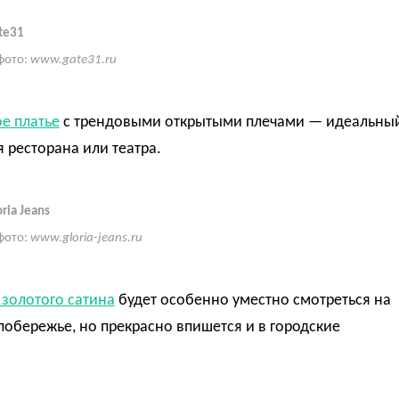
te31
фото:
www.gate31.ru
е платье
с трендовыми открытыми плечами — идеальны
 ресторана или театра.
ria Jeans
фото:
www.gloria-jeans.ru
 золотого сатина
будет особенно уместно смотреться на
обережье, но прекрасно впишется и в городские