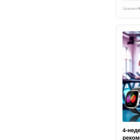
Здоровье
4-нед
реком