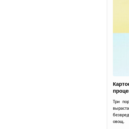
Карто
проце
Три по
выраста
безвре
овощ.