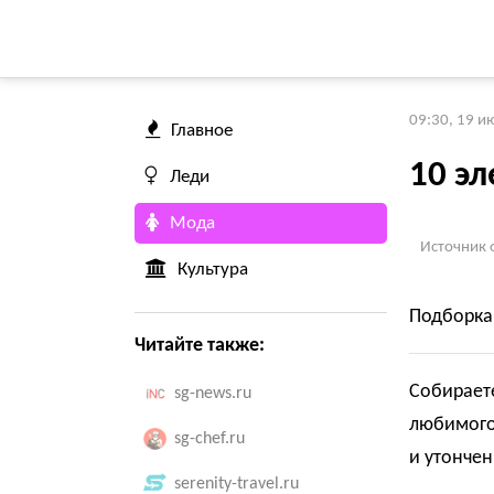
09:30, 19 и
Главное
10 эл
Леди
Мода
Источник 
Культура
Подборка 
Читайте также:
Собираете
sg-news.ru
любимого 
sg-chef.ru
и утончен
serenity-travel.ru