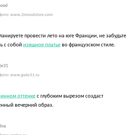
mood
фото:
www.2moodstore.com
ланируете провести лето на юге Франции, не забудьте
ь с собой
изящное платье
во французском стиле.
te31
фото:
www.gate31.ru
винном оттенке
с глубоким вырезом создаст
енный вечерний образ.
ina