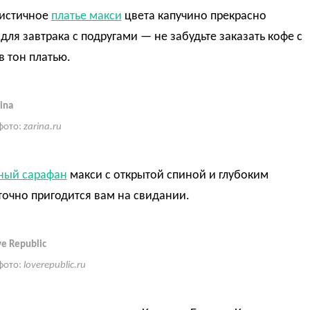
истичное
платье макси
цвета капучино прекрасно
для завтрака с подругами — не забудьте заказать кофе с
 тон платью.
ina
фото:
zarina.ru
ный сарафан
макси с открытой спиной и глубоким
очно пригодится вам на свидании.
e Republic
фото:
loverepublic.ru