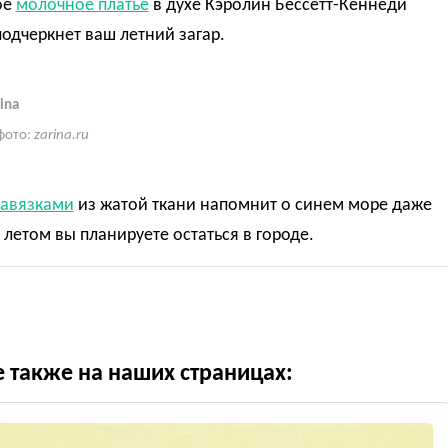
ое
молочное платье
в духе Кэролин Бессетт-Кеннеди
одчеркнет ваш летний загар.
ina
фото:
zarina.ru
завязками
из жатой ткани напомнит о синем море даже
 летом вы планируете остаться в городе.
е также на наших страницах: