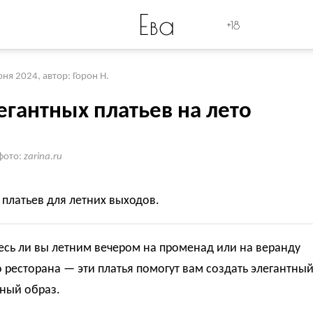
Ева
+18
юня 2024
,
автор: Горон Н.
егантных платьев на лето
фото:
zarina.ru
платьев для летних выходов.
сь ли вы летним вечером на променад или на веранду
ресторана — эти платья помогут вам создать элегантны
ный образ.