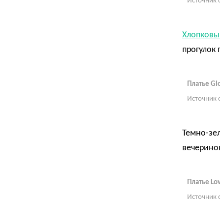
Источник 
Хлопковы
прогулок 
Платье Glo
Источник 
Темно-зе
вечерино
Платье Lov
Источник 