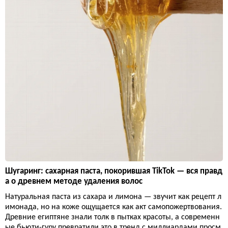
Шугаринг: сахарная паста, покорившая TikTok — вся правд
а о древнем методе удаления волос
Натуральная паста из сахара и лимона — звучит как рецепт л
имонада, но на коже ощущается как акт самопожертвования.
Древние египтяне знали толк в пытках красоты, а современн
ые бьюти-гуру превратили это в тренд с миллиардами просм