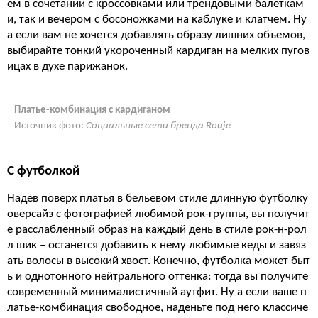
ем в сочетании с кроссовками или трендовыми балеткам
и, так и вечером с босоножками на каблуке и клатчем. Ну
а если вам не хочется добавлять образу лишних объемов,
выбирайте тонкий укороченный кардиган на мелких пугов
ицах в духе парижанок.
Платье-комбинация с кардиганом
Источник фото:
Социальные сети бренда Rouje
С футболкой
Надев поверх платья в бельевом стиле длинную футболку
оверсайз с фотографией любимой рок-группы, вы получит
е расслабленный образ на каждый день в стиле рок-н-рол
л шик – останется добавить к нему любимые кеды и завяз
ать волосы в высокий хвост. Конечно, футболка может быт
ь и однотонного нейтрального оттенка: тогда вы получите
современный минималистичный аутфит. Ну а если ваше п
латье-комбинация свободное, наденьте под него классиче