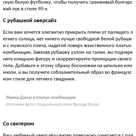
скую белую футболку, чтобы получить гранжевый бунтарс
кий лук в стиле 90-х.
С рубашкой оверсайз
Если вам хочется элегантно прикрыть плечи от палящего л
етнего солнца, нет ничего лучше свободной белой рубашк
и с мужского плеча, надетой поверх женственного платья-
комбинации. Завязав рубашку узлом на талии, вы подчерк
нете изящную фигуру и скорректируете пропорции своего
тела. Добавьте к этому образу босоножки на шпильке или
мюли, и вы получите соблазнительный образ во французс
ком стиле для летнего свидания.
Жанна Дамас в платье-комбинации
Источник фото:
Социальные сети бренда Rouje
Со свитером
Ваш любимый оверсайз-свитер прекрасно сочетается с пла