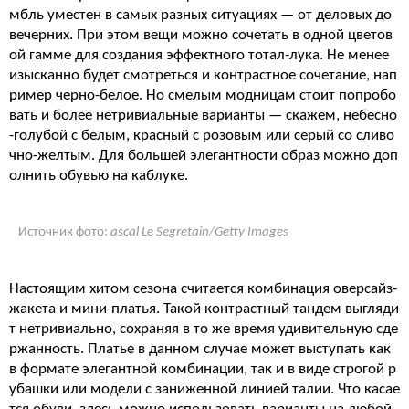
мбль уместен в самых разных ситуациях — от деловых до
вечерних. При этом вещи можно сочетать в одной цветов
ой гамме для создания эффектного тотал-лука. Не менее
изысканно будет смотреться и контрастное сочетание, нап
ример черно-белое. Но смелым модницам стоит попробо
вать и более нетривиальные варианты — скажем, небесно
-голубой с белым, красный с розовым или серый со сливо
чно-желтым. Для большей элегантности образ можно доп
олнить обувью на каблуке.
Источник фото:
ascal Le Segretain/Getty Images
Настоящим хитом сезона считается комбинация оверсайз-
жакета и мини-платья. Такой контрастный тандем выгляди
т нетривиально, сохраняя в то же время удивительную сде
ржанность. Платье в данном случае может выступать как
в формате элегантной комбинации, так и в виде строгой р
убашки или модели с заниженной линией талии. Что касае