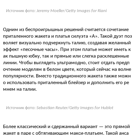
Источник фото:
Jeremy Moeller/Getty Images for Riani
Одним из беспроигрышных решений считается сочетание
приталенного жакета и платья силуэта «А». Такой дуэт поз
воляет визуально подчеркнуть талию, создавая желанный
эффект «песочные часы». При этом платье может иметь к
ак пышную юбку, так и прямые или слегка расклешенные
линии. Чтобы выглядеть ультрамодно, стоит отдать предп
очтение моделям в белом цвете, который сейчас на волне
популярности. Вместо традиционного жакета также можн
о использовать приталенный блейзер и дополнить его ре
мнем на талии.
Источник фото:
Sebastian Reuter/Getty Images for Hublot
Более классический и сдержанный вариант — это прямой
жакет в паре с обтягивающим макси-платьем. Такой анса