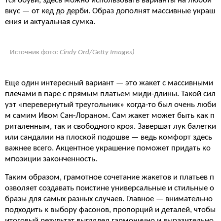
тся обуви, здесь можно использовать варианты на любой
вкус — от кед до дерби. Образ дополнят массивные украш
ения и актуальная сумка.
Источник фото:
Cindy Ord/Getty Images)
Еще один интересный вариант — это жакет с массивными
плечами в паре с прямым платьем миди-длины. Такой сил
уэт «перевернутый треугольник» когда-то был очень люби
м самим Ивом Сан-Лораном. Сам жакет может быть как п
риталенным, так и свободного кроя. Завершат лук балетки
или сандалии на плоской подошве — ведь комфорт здесь
важнее всего. Акцентное украшение поможет придать ко
мпозиции законченность.
Таким образом, грамотное сочетание жакетов и платьев п
озволяет создавать поистине универсальные и стильные о
бразы для самых разных случаев. Главное — внимательно
подходить к выбору фасонов, пропорций и деталей, чтобы
итоговый результат выглядел гармонично и выразительно.