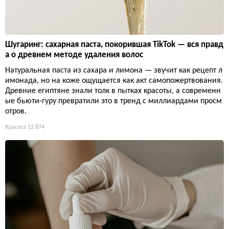
Шугаринг: сахарная паста, покорившая TikTok — вся правд
а о древнем методе удаления волос
Натуральная паста из сахара и лимона — звучит как рецепт л
имонада, но на коже ощущается как акт самопожертвования.
Древние египтяне знали толк в пытках красоты, а современн
ые бьюти-гуру превратили это в тренд с миллиардами просм
отров.
Красота
12 874