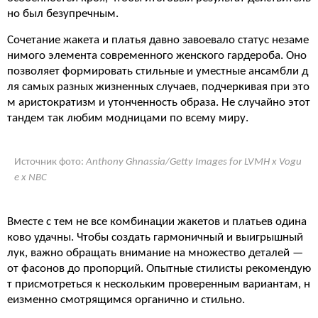
но был безупречным.
Сочетание жакета и платья давно завоевало статус незаме
нимого элемента современного женского гардероба. Оно
позволяет формировать стильные и уместные ансамбли д
ля самых разных жизненных случаев, подчеркивая при это
м аристократизм и утонченность образа. Не случайно этот
тандем так любим модницами по всему миру.
Источник фото:
Anthony Ghnassia/Getty Images for LVMH x Vogu
e x NBC
Вместе с тем не все комбинации жакетов и платьев одина
ково удачны. Чтобы создать гармоничный и выигрышный
лук, важно обращать внимание на множество деталей —
от фасонов до пропорций. Опытные стилисты рекомендую
т присмотреться к нескольким проверенным вариантам, н
еизменно смотрящимся органично и стильно.