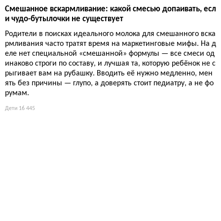
Смешанное вскармливание: какой смесью допаивать, есл
и чудо-бутылочки не существует
Родители в поисках идеального молока для смешанного вска
рмливания часто тратят время на маркетинговые мифы. На д
еле нет специальной «смешанной» формулы — все смеси од
инаково строги по составу, и лучшая та, которую ребёнок не с
рыгивает вам на рубашку. Вводить её нужно медленно, мен
ять без причины — глупо, а доверять стоит педиатру, а не фо
румам.
Дети
16 445