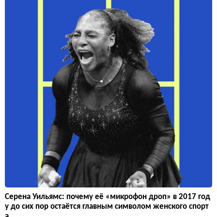
Серена Уильямс: почему её «микрофон дроп» в 2017 год
у до сих пор остаётся главным символом женского спорт
а