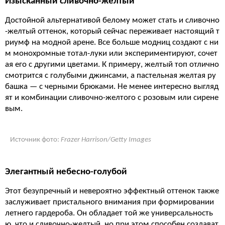
Изысканный сливочно-желтый
Достойной альтернативой белому может стать и сливочно
-желтый оттенок, который сейчас переживает настоящий т
риумф на модной арене. Все больше модниц создают с ни
м монохромные тотал-луки или экспериментируют, сочет
ая его с другими цветами. К примеру, желтый топ отлично
смотрится с голубыми джинсами, а пастельная желтая ру
башка — с черными брюками. Не менее интересно выгляд
ят и комбинации сливочно-желтого с розовым или сирене
вым.
Источник фото:
Frazer Harrison/Getty Images
Элегантный небесно-голубой
Этот безупречный и невероятно эффектный оттенок также
заслуживает пристального внимания при формировании
летнего гардероба. Он обладает той же универсальность
ю, что и сливочно-желтый, но при этом способен создават