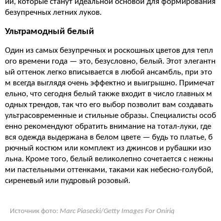
ий, которые станут идеальной основой для формирования
безупречных летних луков.
Ультрамодный белый
Один из самых безупречных и роскошных цветов для тепл
ого времени года — это, безусловно, белый. Этот элегантн
ый оттенок легко вписывается в любой ансамбль, при это
м всегда выглядя очень эффектно и выигрышно. Примечат
ельно, что сегодня белый также входит в число главных м
одных трендов, так что его выбор позволит вам создавать
ультрасовременные и стильные образы. Специалисты особ
енно рекомендуют обратить внимание на тотал-луки, где
вся одежда выдержана в белом цвете — будь то платье, б
рючный костюм или комплект из джинсов и рубашки изо
льна. Кроме того, белый великолепно сочетается с нежны
ми пастельными оттенками, таками как небесно-голубой,
сиреневый или пудровый розовый.
Источник фото:
Marc Piasecki/Getty Images For Oniriq