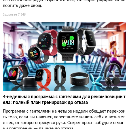
ель почти безвреден. Ирония в том, что жарка умудряется ис
портить даже овощ.
Здоровье
7 348
4-недельная программа с гантелями для рекомпозиции т
ела: полный план тренировок до отказа
Программа с гантелями на четыре недели обещает перекрои
ть тело, если вы наконец перестанете жалеть себя и возьмет
е вес, от которого трясутся руки. Секрет прост: забудьте о маг
ии повторений — пашите до отказа.