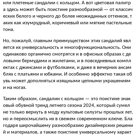
или плетеные сандалии с кольцом. А вот цветовая палитр
а здесь может быть поистине разнообразной — от классич
еских белого и черного до более неожиданных оттенков, т
аких как изумрудный, коричневый или мягкие пастельные
тона.
Но, пожалуй, главным преимуществом этих сандалий явл
яется их универсальность и многофункциональность. Они
одинаково органично смотрятся и в офисных образах с де
ловыми бермудами и жилетами, и в повседневных компл
ектах с джинсами и футболками, и даже в вечерних ансам
блях с платьями и юбками. И особенно эффектно такая об
увь может дополняться изящными цепными украшениям
и на ногах.
Таким образом, сандалии с кольцом — это поистине знак
овый обувной тренд летнего сезона 2024, который сумел
не только вернуть в моду культовые силуэты прошлых лет,
но и переосмыслить их в свежем современном ключе. Бла
годаря широчайшему разнообразию дизайнерских решени
й и материалов, а также поистине универсальному характ