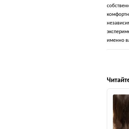
собственн
комфортно
независи
эксперим
именно ва
Читайт