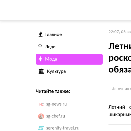
22:07, 06 а
Главное
Летн
Леди
роск
Мода
обяз
Культура
Источник 
Читайте также:
sg-news.ru
Летний 
шикарным
sg-chef.ru
serenity-travel.ru