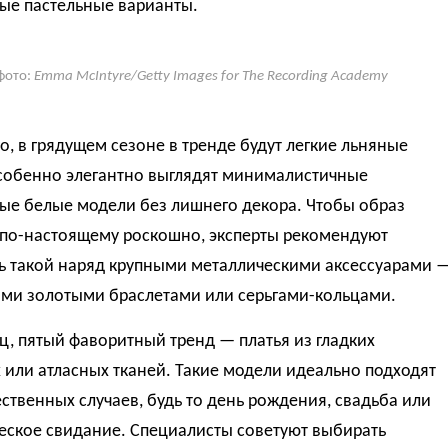
ые пастельные варианты.
фото:
Emma McIntyre/Getty Images for The Recording Academy
о, в грядущем сезоне в тренде будут легкие льняные
Особенно элегантно выглядят минималистичные
ые белые модели без лишнего декора. Чтобы образ
 по-настоящему роскошно, эксперты рекомендуют
ь такой наряд крупными металлическими аксессуарами 
ми золотыми браслетами или серьгами-кольцами.
ц, пятый фаворитный тренд — платья из гладких
или атласных тканей. Такие модели идеально подходят
ственных случаев, будь то день рождения, свадьба или
еское свидание. Специалисты советуют выбирать