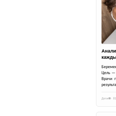
Анали
кажды
Беремен
Цель — 
Врачи г
результ
Дети
8