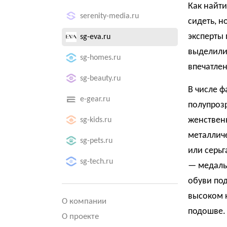
Как найти
serenity-media.ru
сидеть, н
эксперты 
sg-eva.ru
выделили
sg-homes.ru
впечатле
sg-beauty.ru
В числе 
e-gear.ru
полупрозр
женствен
sg-kids.ru
металлич
sg-pets.ru
или серьг
sg-tech.ru
— медаль
обуви по
высоком к
О компании
подошве.
О проекте