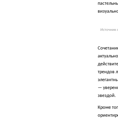
пастельны
визуально
Источник 
Сочетани
актуально
действите
трендов л
элегантны
— уверенн
звездой.
Кроме тог
ориентиро