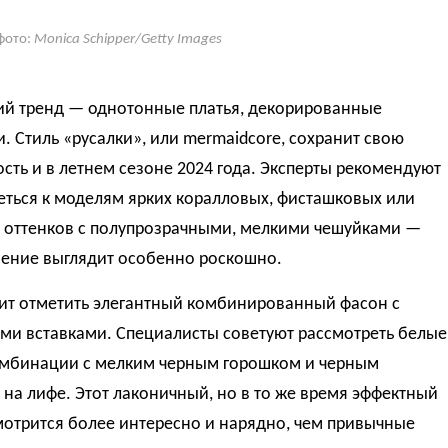
фото:
Monica Schipper/Getty Images
й тренд — однотонные платья, декорированные
. Стиль «русалки», или mermaidcore, сохранит свою
сть и в летнем сезоне 2024 года. Эксперты рекомендуют
еться к моделям ярких коралловых, фисташковых или
 оттенков с полупрозрачными, мелкими чешуйками —
шение выглядит особенно роскошно.
оит отметить элегантный комбинированный фасон с
ми вставками. Специалисты советуют рассмотреть белые
омбинации с мелким черным горошком и черным
на лифе. Этот лаконичный, но в то же время эффектный
мотрится более интересно и нарядно, чем привычные