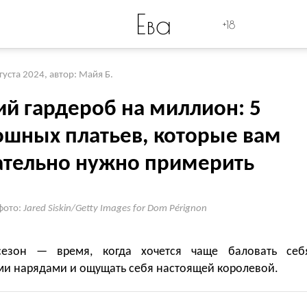
Ева
+18
вгуста 2024
,
автор: Майя Б.
ий гардероб на миллион: 5
ошных платьев, которые вам
ательно нужно примерить
фото:
Jared Siskin/Getty Images for Dom Pérignon
сезон — время, когда хочется чаще баловать себ
и нарядами и ощущать себя настоящей королевой.