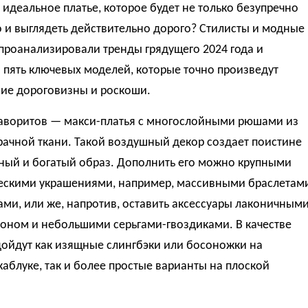
 идеальное платье, которое будет не только безупречно
о и выглядеть действительно дорого? Стилисты и модные
проанализировали тренды грядущего 2024 года и
 пять ключевых моделей, которые точно произведут
ние дороговизны и роскоши.
фаворитов — макси-платья с многослойными рюшами из
ачной ткани. Такой воздушный декор создает поистине
ный и богатый образ. Дополнить его можно крупными
ескими украшениями, например, массивными браслетам
ами, или же, напротив, оставить аксессуары лаконичным
оном и небольшими серьгами-гвоздиками. В качестве
дойдут как изящные слингбэки или босоножки на
аблуке, так и более простые варианты на плоской