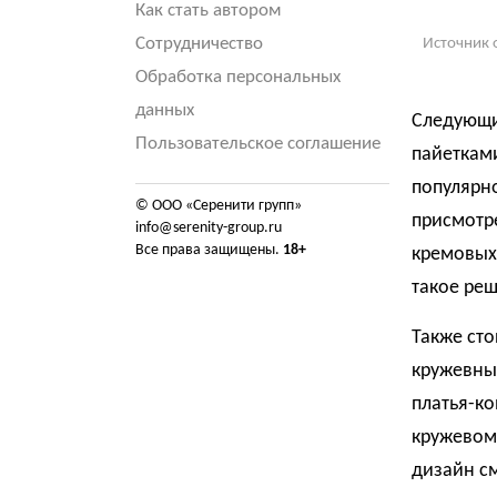
Как стать автором
Сотрудничество
Источник 
Обработка персональных
данных
Следующи
Пользовательское соглашение
пайетками
популярно
© ООО «Серенити групп»
присмотр
info@serenity-group.ru
Все права защищены.
18+
кремовых
такое ре
Также ст
кружевны
платья-к
кружевом 
дизайн с