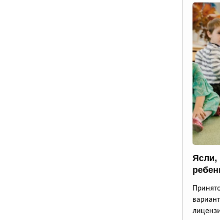
Ясли,
ребен
Принят
вариан
лицензи