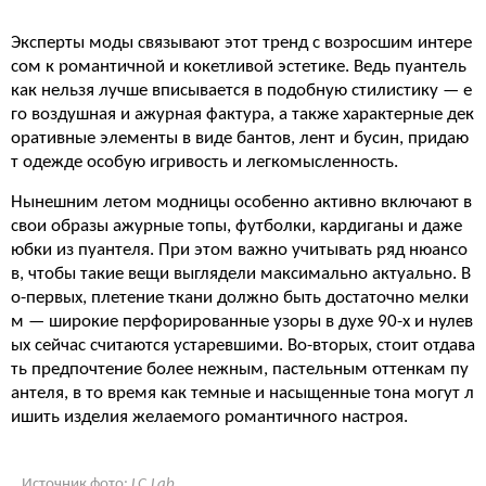
Эксперты моды связывают этот тренд с возросшим интере
сом к романтичной и кокетливой эстетике. Ведь пуантель
как нельзя лучше вписывается в подобную стилистику — е
го воздушная и ажурная фактура, а также характерные дек
оративные элементы в виде бантов, лент и бусин, придаю
т одежде особую игривость и легкомысленность.
Нынешним летом модницы особенно активно включают в
свои образы ажурные топы, футболки, кардиганы и даже
юбки из пуантеля. При этом важно учитывать ряд нюансо
в, чтобы такие вещи выглядели максимально актуально. В
о-первых, плетение ткани должно быть достаточно мелки
м — широкие перфорированные узоры в духе 90-х и нулев
ых сейчас считаются устаревшими. Во-вторых, стоит отдава
ть предпочтение более нежным, пастельным оттенкам пу
антеля, в то время как темные и насыщенные тона могут л
ишить изделия желаемого романтичного настроя.
Источник фото:
LC.Lab