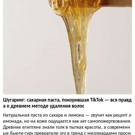
Шугаринг: сахарная паста, покорившая TikTok — вся правд
а о древнем методе удаления волос
Натуральная паста из сахара и лимона — звучит как рецепт л
имонада, но на коже ощущается как акт самопожертвования.
Древние египтяне знали толк в пытках красоты, а современн
ые бьюти-гуру превратили это в тренд с миллиардами просм