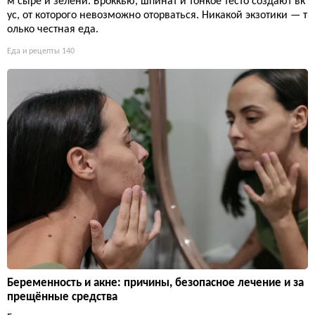
м сыре и зелени. Броккью, шпинат и тонкое тесто создают вк
ус, от которого невозможно оторваться. Никакой экзотики — т
олько честная еда.
Еда и рецепты
140
Беременность и акне: причины, безопасное лечение и за
прещённые средства