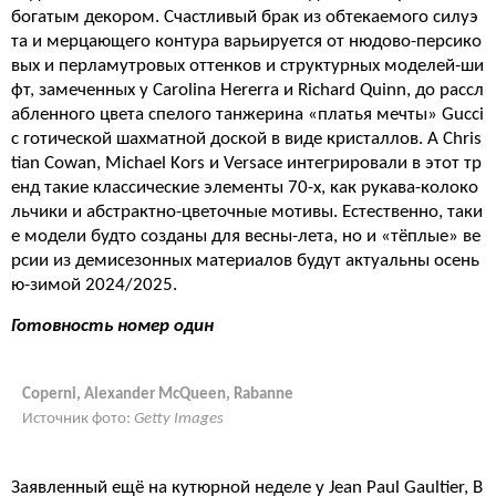
богатым декором. Счастливый брак из обтекаемого силуэ
та и мерцающего контура варьируется от нюдово-персико
вых и перламутровых оттенков и структурных моделей-ши
фт, замеченных у Carolina Hererra и Richard Quinn, до рассл
абленного цвета спелого танжерина «платья мечты» Gucci
с готической шахматной доской в виде кристаллов. А Chris
tian Cowan, Michael Kors и Versace интегрировали в этот тр
енд такие классические элементы 70-х, как рукава-колоко
льчики и абстрактно-цветочные мотивы. Естественно, таки
е модели будто созданы для весны-лета, но и «тёплые» ве
рсии из демисезонных материалов будут актуальны осень
ю-зимой 2024/2025.
Готовность номер один
Coperni, Alexander McQueen, Rabanne
Источник фото:
Getty Images
Заявленный ещё на кутюрной неделе у Jean Paul Gaultier, B