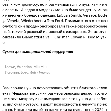
овы к компромиссу, но и размениваться по пустякам не н
амерены. И ледок в моделях можно было увидеть у многи
х известных брендов одежды: LaQuan Smith, Versace, Botte
ga Veneta, Wiederhoeft и Tom Ford. Помимо этого оттенка г
олубого они продемонстрировали также серебристо-зелё
ный, текучий розовый и лиловый с изморосью. Эстафету п
одхватили Giambattista Valli, Christian Cowan и Issey Miyak
e.
Сумки для эмоциональной поддержки
Loewe, Valentino, Miu Miu
Источник фото:
Getty Images
Вам срочно нужно почувствовать объятия близкого челов
ека? Мешковатые сумки размера оверсайз делают то, что
не могут микросумки: вмещают всё, что нужно для работ
ы, включая ноутбук, и дарят возможность к чему-то приж
аться. Носите ли вы её на плече или на руке, тренд 2024 н