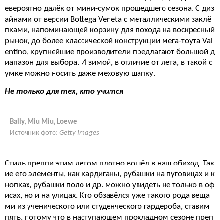
евероятно далёк от мини-сумок прошедшего сезона. С диз
айнами от версии Bottega Veneta с металлическими заклё
пками, напоминающей корзину для похода на воскресный
рынок, до более классической конструкции мега-тоута Val
entino, крупнейшие производители предлагают большой д
иапазон для выбора. И зимой, в отличие от лета, в такой с
умке можно носить даже меховую шапку.
Не только для тех, кто учится
Bally, Miu Miu, Loewe
Источник фото:
Getty Images
Стиль преппи этим летом плотно вошёл в наш обиход. Так
ие его элементы, как кардиганы, рубашки на пуговицах и к
нопках, рубашки поло и др. можно увидеть не только в оф
исах, но и на улицах. Кто обзавёлся уже такого рода веща
ми из ученического или студенческого гардероба, ставим
пять, потому что в наступающем прохладном сезоне преп