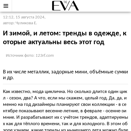
12:12, 15 августа 2024
,
автор: Чуликова Е.
И зимой, и летом: тренды в одежде, к
оторые актуальны весь этот год
Источник фото:
123rf.com
В их числе металлик, задорные мини, объёмные сумки
и др.
Как известно, мода циклична. Но сколько длится один цик
л - сезон, два? А что, если мы скажем, целый год. Да, да, и
менно на год дизайнеры планируют свои коллекции - в се
нтябре показывают весенне-летние, в феврале - осенне-зи
мние. И разрабатывают их с учётом трендов, адаптируемы
х как для тёплого времени, так и для холодного. В этом об
зоре узнаем, какие тренды из нынешнего лета можно буде