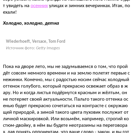
т увидеть на
осенних
улицах и зимних вечеринках. Итак, по
ехали!
Холодно, холодно, детка
Wiederhoeft, Versace, Tom Ford
Источник фото:
Getty Images
Пока на дворе лето, мы не задумываемся о том, что прой
дёт совсем немного времени и на землю полетят первые с
нежинки. Конечно, мы с радостью носим сейчас холодный
оттенок голубого, который прекрасно освежает образ в ж
ару. Но и когда листья подёрнутся красным и жёлтым, он
не потеряет своей актуальности. Пальто такого оттенка ос
енью будет прекрасно сочетаться на контрасте с окружаю
щей природой, а зимой такого цвета пуховик послужит от
личной маскировкой. Или возьмём, например, строгий ко
стюм-двойку, в нём вы будете неотразимы на переговора
х, дав понять оппонентам, что ваше слово - закон, и вы гот