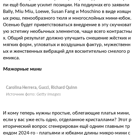
пи ещё больше усилит позиции. На подиумах его заявили
Bally, Miu Miu, Loewe, Susan Fang и Moschino в виде изящн
ых рюш, пенообразного тюля и многослойных мини-юбок.
Осенью будет приветствоваться внедрение в эту скучноват
ую эстетику необычных элементов, чаще всего контрастны
х. Общий результат должно улучшить смешение жёстких и
мягких форм, угловатых и воздушных фактур, мужественн
ых и женственных вибраций для восхитительно смелого р
емикса.
Мажорные мини
Carolina Herrera, Gucci, Richard Quinn
Источник фото:
Getty Images
И кому теперь нужны простые, облегающие платья мини,
если у вас уже есть одно, отделанное кристаллами? Этот р
иторический вопрос сгенерирован ещё одним главным тр
ендом 2024-го - платьями и юбками длины микро-мини с