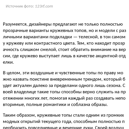
Источник фото:
123rf.com
Разумеется, дизайнеры предлагают не только полностью
прозрачные варианты кружевных топов, но и модели с раз
личными вариантами подкладки — телесной, в тон самом
у кружеву или контрастного цвета. Тем, кто находит прозр
ачность слишком смелой, стоит обратить внимание на вер
сии, где кружево выступает лишь в качестве акцентной отд
елки.
В целом, эти воздушные и чувственные топы по праву мо
жно назвать поистине вневременным трендом, который б
удет актуален далеко за пределами одного лишь сезона. С
воей владелице такие топы способны верно служить на пр
отяжении многих лет, помогая каждый раз создавать непо
вторимые, полные романтики и соблазна образы.
Таким образом, кружевные топы стали одним из громких
модных открытий текущего года, способным полностью п
реобразить повседневные и вечерние луки. Своей воздуш