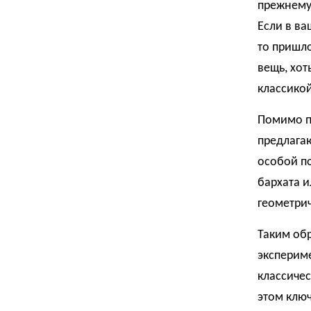
прежнему
Если в ва
то пришло
вещь, хот
классикой
Помимо п
предлагаю
особой по
бархата и
геометри
Таким обр
экспериме
классичес
этом ключ