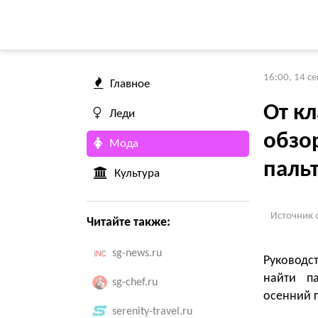
16:00, 14 с
Главное
От кл
Леди
обзо
Мода
пальт
Культура
Источник 
Читайте также:
sg-news.ru
Руководс
найти п
sg-chef.ru
осенний 
serenity-travel.ru