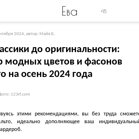
Ева
+18
ентября 2024
,
автор: Майя Б.
ассики до оригинальности:
р модных цветов и фасонов
о на осень 2024 года
фото:
123rf.com
твуясь этими рекомендациями, вы без труда сможет
альто, идеально дополняющее ваш индивидуальны
гардероб.