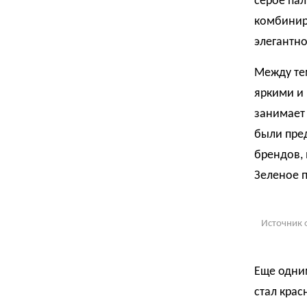
серое пал
комбинир
элегантно
Между те
яркими и
занимает 
были пре
брендов, 
Зеленое п
Источник 
Еще одни
стал крас