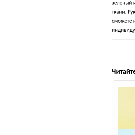
зеленый и
ткани. Ру
сможете 
индивиду
Читайт