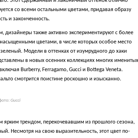
ьто. Этот сдержанный и лаконичный оттенок отлично
уется со всеми остальными цветами, придавая образу
сть и законченность.
м, дизайнеры также активно экспериментируют с более
 насыщенными цветами, в числе которых особое место
зеленый. Модели в оттенках от изумрудного до хаки
дставлены в новых осенних коллекциях многих имениты
включая Burberry, Ferragamo, Gucci и Bottega Veneta.
альто смотрится поистине роскошно и изысканно.
фото:
Gucci
м ярким трендом, перекочевавшим из прошлого сезона,
ный. Несмотря на свою выразительность, этот цвет по-