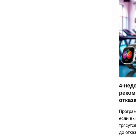
4-нед
реком
отказ
Програм
если вы
трясутс
до отказ