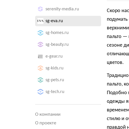
serenity-media.ru
Скоро нас
подумать
sg-eva.ru
верхними
sg-homes.ru
пальто — 
sg-beauty.ru
сезоне д
отличающ
e-gear.ru
цветов.
sg-kids.ru
Традицио
sg-pets.ru
пальто, к
sg-tech.ru
Подобно 
одежды я
временем
О компании
стилю и о
О проекте
правдой 