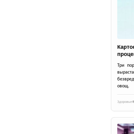
Карто
проце
Три по
выраста
безвре
овощ.
Здоровье