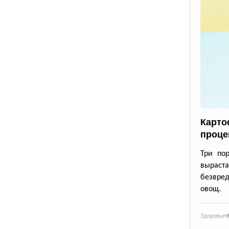
Карто
проце
Три по
выраста
безвре
овощ.
Здоровье