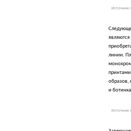
Источник 
Следующе
являются
приобрет
линии. Пл
монохром
принтами
образов,
и ботинк
Источник 