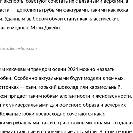
 эксперты советуют сочетать их с вязаными верхами, а
аста — дополнять грубыми фактурами, такими как кожа
. Удачным выбором обуви станут как классические
 так и модные Мэри Джейн.
фото:
lime-shop.com
м ключевым трендом осени 2024 можно назвать
юбки. Особенно актуальными будут модели в темных,
оттенках — хаки, горький шоколад или карамельный.
си придает таким юбкам элегантности и женственности,
т их универсальными для офисного образа и вечерних
 Кожаные юбки превосходно сочетаются как с
кими рубашками, так и с трикотажными топами, создава
ящему стильные и современные ансамбли. В этом сезоне