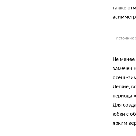
также от
асимметр
Источник 
Не менее 
замечен 
осень-зим
Легкие, в
периода «
Для созда
юбки с о
ярким ве