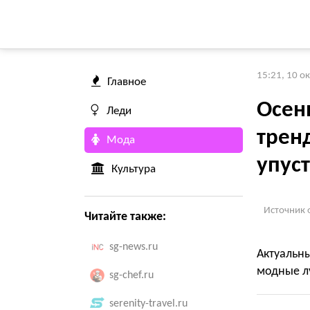
15:21, 10 о
Главное
Осен
Леди
трен
Мода
упус
Культура
Источник 
Читайте также:
sg-news.ru
Актуальн
модные лу
sg-chef.ru
serenity-travel.ru