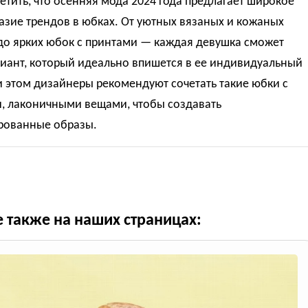
етить, что осенняя мода 2024 года предлагает широкое
зие трендов в юбках. От уютных вязаных и кожаных
до ярких юбок с принтами — каждая девушка сможет
риант, который идеально впишется в ее индивидуальный
и этом дизайнеры рекомендуют сочетать такие юбки с
, лаконичными вещами, чтобы создавать
рованные образы.
е также на наших страницах: