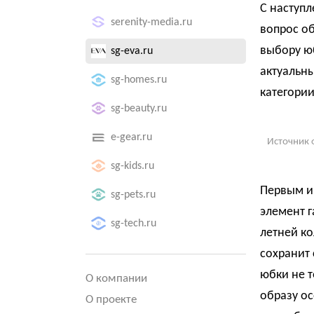
С наступ
serenity-media.ru
вопрос о
выбору юб
sg-eva.ru
актуальны
sg-homes.ru
категори
sg-beauty.ru
e-gear.ru
Источник 
sg-kids.ru
Первым и
sg-pets.ru
элемент г
sg-tech.ru
летней ко
сохранит 
юбки не т
О компании
образу ос
О проекте