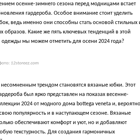
лением осенне-зимнего сезона перед модницами встает
бновления гардероба. Особое внимание стоит уделить
ок, ведь именно они способны стать основой стильных 
х образов. Какие же пять ключевых тенденций в этой
и одежды мы можем отметить для осени 2024 года?
фото:
12storeez.com
 несомненным трендом становятся вязаные юбки. Этот
ардероба был ярко представлен на показах весенне-
ллекции 2024 от модного дома bottega veneta и, вероятно
свою популярность и в наступающем сезоне. Вязаные
олько обеспечивают комфорт и уют, но и добавляют
обую текстурность. Для создания гармоничных