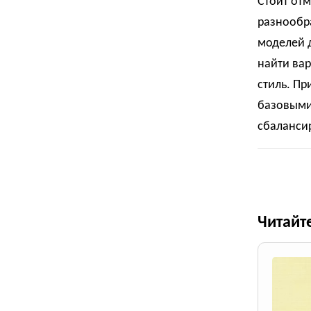
Стоит отм
разнообра
моделей 
найти ва
стиль. Пр
базовыми
сбаланси
Читайт