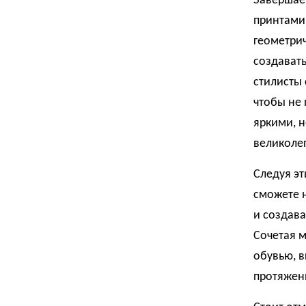
Завершает
принтами
геометрич
создават
стилисты 
чтобы не 
яркими, 
великолеп
Следуя э
сможете н
и создава
Сочетая 
обувью, в
протяжени