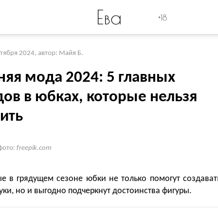
Ева
+18
ктября 2024
,
автор: Майя Б.
няя мода 2024: 5 главных
дов в юбках, которые нельзя
тить
фото:
freepik.com
ые в грядущем сезоне юбки не только помогут создават
ки, но и выгодно подчеркнут достоинства фигуры.