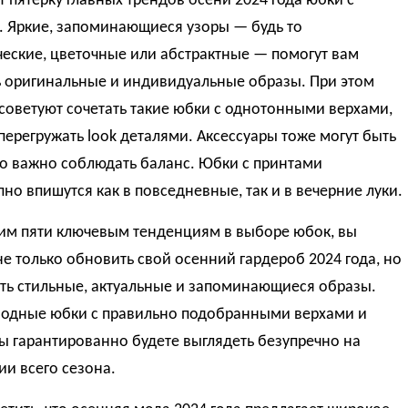
 пятерку главных трендов осени 2024 года юбки с
. Яркие, запоминающиеся узоры — будь то
еские, цветочные или абстрактные — помогут вам
ь оригинальные и индивидуальные образы. При этом
советуют сочетать такие юбки с однотонными верхами,
перегружать look деталями. Аксессуары тоже могут быть
но важно соблюдать баланс. Юбки с принтами
но впишутся как в повседневные, так и в вечерние луки.
тим пяти ключевым тенденциям в выборе юбок, вы
е только обновить свой осенний гардероб 2024 года, но
ть стильные, актуальные и запоминающиеся образы.
модные юбки с правильно подобранными верхами и
ы гарантированно будете выглядеть безупречно на
и всего сезона.