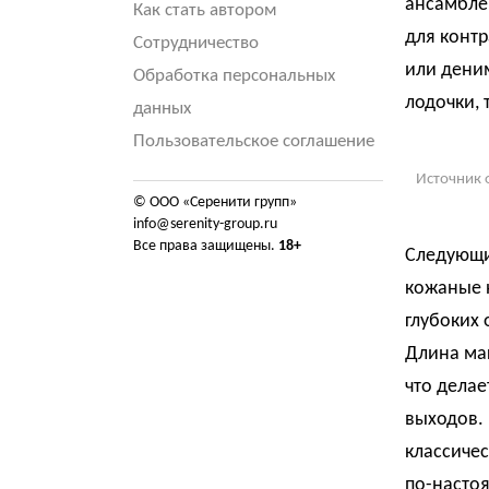
ансамблей
Как стать автором
для контр
Сотрудничество
или деним
Обработка персональных
лодочки,
данных
Пользовательское соглашение
Источник 
© ООО «Серенити групп»
info@serenity-group.ru
Все права защищены.
18+
Следующи
кожаные 
глубоких 
Длина мак
что делае
выходов.
классичес
по-насто