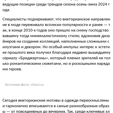
ведущие позиции среди трендов сезона осень-зима 2024 г
ода.
Специалисты подчеркивают, что викторианское направлен
ие в моде переживало всплески популярности и ранее — т
ак, в конце 2010-х годов оно пришло на смену господство
вавшему тогда минималистичному стилю, вдохновив диза
йнеров на создание коллекций, наполненных сложными с
илуэтами и декором. Но особый импульс интерес к эстети
ке прошлого века получил благодаря недавно вышедшему
сериалу «Бриджертоны», который пленил зрителей не тол
ько романтическими сюжетами, но и роскошными наряда
ми героев.
Источник фото:
vivicci.ru
Сегодня викторианские мотивы в одежде переосмыслены
и гармонично вписываются в самые разнообразные образ
ы — от повседневных до вечерних. Так, среди ключевых эл