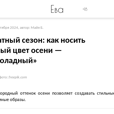
Ева
+18
ктября 2024
,
автор: Майя Б.
тный сезон: как носить
ный цвет осени —
оладный»
фото:
freepik.com
городный оттенок осени позволяет создавать стильны
ные образы.