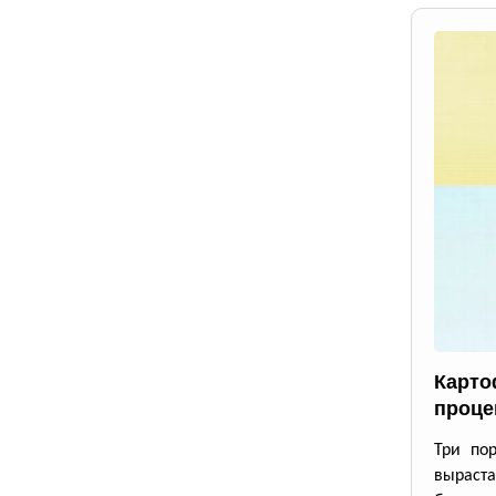
Карто
проце
Три по
выраста