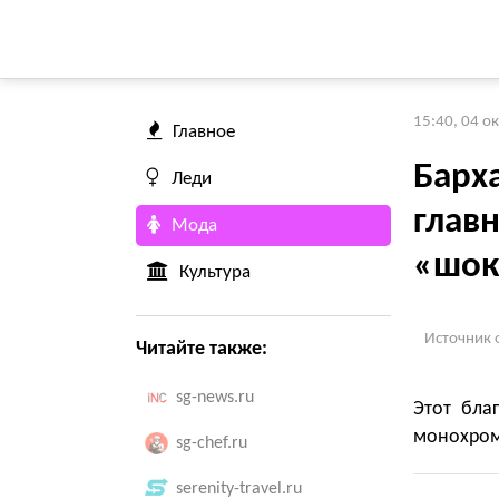
15:40, 04 о
Главное
Барха
Леди
глав
Мода
«шок
Культура
Источник 
Читайте также:
sg-news.ru
Этот бла
монохром
sg-chef.ru
serenity-travel.ru