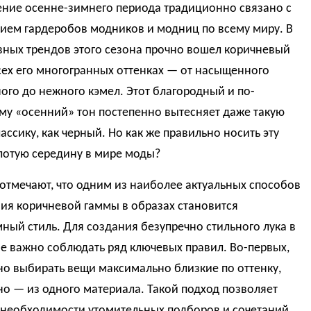
ние осенне-зимнего периода традиционно связано с
ием гардеробов модников и модниц по всему миру. В
вных трендов этого сезона прочно вошел коричневый
сех его многогранных оттенках — от насыщенного
го до нежного кэмел. Этот благородный и по-
му «осенний» тон постепенно вытесняет даже такую
ассику, как черный. Но как же правильно носить эту
лотую середину в мире моды?
отмечают, что одним из наиболее актуальных способов
ия коричневой гаммы в образах становится
ый стиль. Для создания безупречно стильного лука в
е важно соблюдать ряд ключевых правил. Во-первых,
но выбирать вещи максимально близкие по оттенку,
о — из одного материала. Такой подход позволяет
 необходимости утомительных подборов и сочетаний.