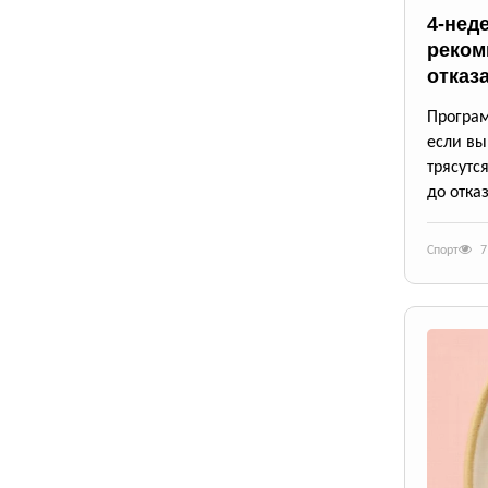
4-нед
реком
отказ
Програм
если вы
трясутс
до отказ
Спорт
7