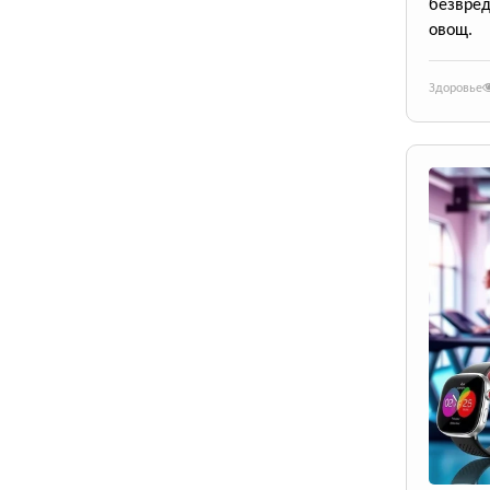
безвре
овощ.
Здоровье