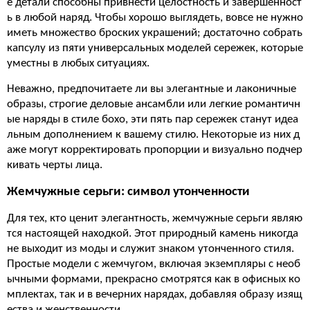
е детали способны привнести целостность и завершенност
ь в любой наряд. Чтобы хорошо выглядеть, вовсе не нужно
иметь множество броских украшений; достаточно собрать
капсулу из пяти универсальных моделей сережек, которые
уместны в любых ситуациях.
Неважно, предпочитаете ли вы элегантные и лаконичные
образы, строгие деловые ансамбли или легкие романтичн
ые наряды в стиле бохо, эти пять пар сережек станут идеа
льным дополнением к вашему стилю. Некоторые из них д
аже могут корректировать пропорции и визуально подчер
кивать черты лица.
Жемчужные серьги: символ утонченности
Для тех, кто ценит элегантность, жемчужные серьги являю
тся настоящей находкой. Этот природный камень никогда
не выходит из моды и служит знаком утонченного стиля.
Простые модели с жемчугом, включая экземпляры с необ
ычными формами, прекрасно смотрятся как в офисных ко
мплектах, так и в вечерних нарядах, добавляя образу изящ
ества и женственности.