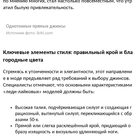
по мнению многих, стал настолько повсеместным, что утр
атил былую привлекательность.
Однотонные прямые джинсы
Источник фото:
lichi.com
Ключевые элементы стиля: правильный крой и бла
городные цвета
Стремясь к утонченности и элегантности, этот направлени
е в моде предъявляет ряд требований к выбору джинсов.
Специалисты отмечают, что основными характеристиками
«леди-лайковых» моделей должны быть:
Высокая талия, подчёркивающая силуэт и создающая г
рациозный, вытянутый силуэт, перекликающийся с обр
азами 50-х.
Прямой или слегка расклешённый крой, придающий о
бразу изящность и визуально удлиняющий ноги.