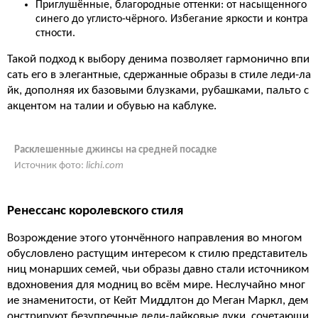
Приглушённые, благородные оттенки: от насыщенного
синего до углисто-чёрного. Избегание яркости и контра
стности.
Такой подход к выбору денима позволяет гармонично впи
сать его в элегантные, сдержанные образы в стиле леди-ла
йк, дополняя их базовыми блузками, рубашками, пальто с
акцентом на талии и обувью на каблуке.
Расклешенные джинсы на средней посадке
Источник фото:
lichi.com
Ренессанс королевского стиля
Возрождение этого утончённого направления во многом
обусловлено растущим интересом к стилю представитель
ниц монарших семей, чьи образы давно стали источником
вдохновения для модниц во всём мире. Неслучайно мног
ие знаменитости, от Кейт Миддлтон до Меган Маркл, дем
онстрируют безупречные леди-лайковые луки, сочетающи