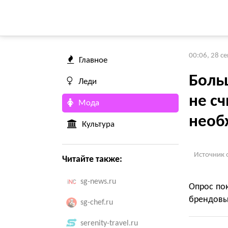
00:06, 28 с
Главное
Боль
Леди
не с
Мода
необ
Культура
Источник 
Читайте также:
sg-news.ru
Опрос пок
брендовы
sg-chef.ru
serenity-travel.ru