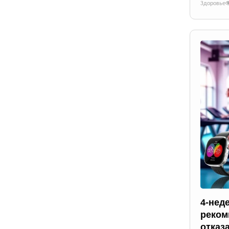
Здоровье
4-нед
реком
отказ