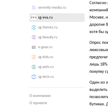
Согласно
serenity-media.ru
компаний
Москве, 
sg-eva.ru
дорогие 
sg-homes.ru
хотя бы о
sg-beauty.ru
Опрос пок
e-gear.ru
люксовых 
предпочи
sg-kids.ru
лишь 18% 
sg-pets.ru
покупку 
sg-tech.ru
Один из э
выделить 
О компании
позволить
О проекте
бутиках. 