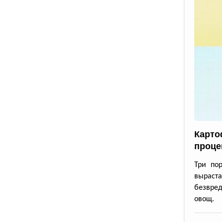
Карто
проце
Три по
выраста
безвре
овощ.