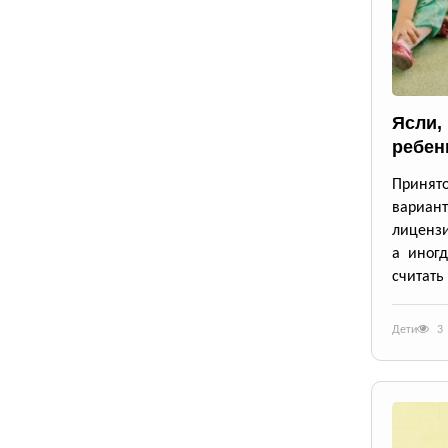
Ясли,
ребен
Принят
вариан
лицензи
а иног
считать
Дети
3