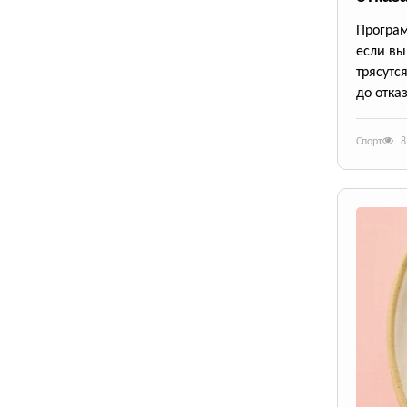
Програм
если вы
трясутс
до отказ
Спорт
8