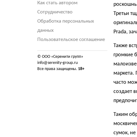
Как стать автором
роскошны
Сотрудничество
Третьи тщ
Обработка персональных
оригиналь
данных
Prada, за
Пользовательское соглашение
Также вст
громкие 
© ООО «Серенити групп»
info@serenity-group.ru
малоизве
Все права защищены.
18+
маркета. 
часто мож
создает в
предпочит
Таким обр
москвичек
сумок, не