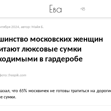
Ева
+18
ентября 2024
,
автор: Майя Б.
шинство московских женщин
читают люксовые сумки
ходимыми в гардеробе
фото:
freepik.com
азал, что 65% москвичек не готовы тратиться на дороги
е сумки.