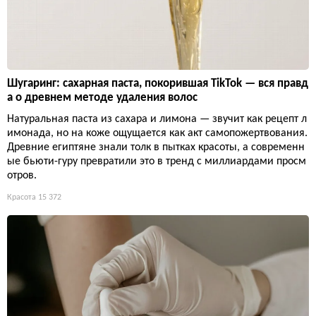
Шугаринг: сахарная паста, покорившая TikTok — вся правд
а о древнем методе удаления волос
Натуральная паста из сахара и лимона — звучит как рецепт л
имонада, но на коже ощущается как акт самопожертвования.
Древние египтяне знали толк в пытках красоты, а современн
ые бьюти-гуру превратили это в тренд с миллиардами просм
отров.
Красота
15 372