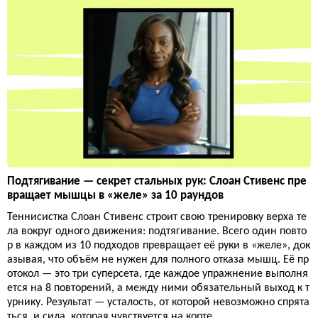
Подтягивание — секрет стальных рук: Слоан Стивенс пре
вращает мышцы в «желе» за 10 раундов
Теннисистка Слоан Стивенс строит свою тренировку верха те
ла вокруг одного движения: подтягивание. Всего один повто
р в каждом из 10 подходов превращает её руки в «желе», док
азывая, что объём не нужен для полного отказа мышц. Её пр
отокол — это три суперсета, где каждое упражнение выполня
ется на 8 повторений, а между ними обязательный выход к т
урнику. Результат — усталость, от которой невозможно спрята
ться, и сила, которая чувствуется на корте.