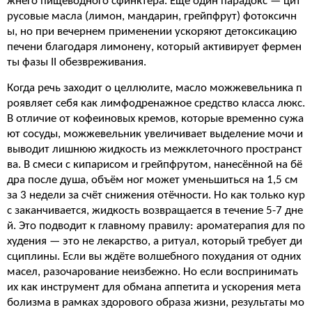
жнего пищеводного сфинктера. Ещё один парадокс — цит
русовые масла (лимон, мандарин, грейпфрут) фотоксичн
ы, но при вечернем применении ускоряют детоксикацию
печени благодаря лимонену, который активирует фермен
ты фазы II обезвреживания.
Когда речь заходит о целлюлите, масло можжевельника п
роявляет себя как лимфодренажное средство класса люкс.
В отличие от кофеиновых кремов, которые временно сужа
ют сосуды, можжевельник увеличивает выделение мочи и
выводит лишнюю жидкость из межклеточного пространст
ва. В смеси с кипарисом и грейпфрутом, нанесённой на бё
дра после душа, объём ног может уменьшиться на 1,5 см
за 3 недели за счёт снижения отёчности. Но как только кур
с заканчивается, жидкость возвращается в течение 5-7 дне
й. Это подводит к главному правилу: ароматерапия для по
худения — это не лекарство, а ритуал, который требует ди
сциплины. Если вы ждёте волшебного похудания от одних
масел, разочарование неизбежно. Но если воспринимать
их как инструмент для обмана аппетита и ускорения мета
болизма в рамках здорового образа жизни, результаты мо