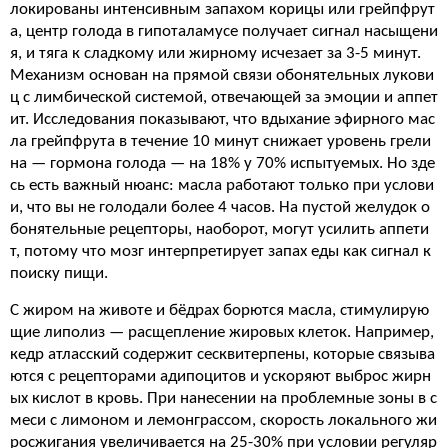
локированы интенсивным запахом корицы или грейпфрут
а, центр голода в гипоталамусе получает сигнал насыщени
я, и тяга к сладкому или жирному исчезает за 3-5 минут.
Механизм основан на прямой связи обонятельных лукови
ц с лимбической системой, отвечающей за эмоции и аппет
ит. Исследования показывают, что вдыхание эфирного мас
ла грейпфрута в течение 10 минут снижает уровень грели
на — гормона голода — на 18% у 70% испытуемых. Но зде
сь есть важный нюанс: масла работают только при услови
и, что вы не голодали более 4 часов. На пустой желудок о
бонятельные рецепторы, наоборот, могут усилить аппети
т, потому что мозг интерпретирует запах еды как сигнал к
поиску пищи.
С жиром на животе и бёдрах борются масла, стимулирую
щие липолиз — расщепление жировых клеток. Например,
кедр атласский содержит сесквитерпены, которые связыва
ются с рецепторами адипоцитов и ускоряют выброс жирн
ых кислот в кровь. При нанесении на проблемные зоны в с
меси с лимоном и лемонграссом, скорость локального жи
росжигания увеличивается на 25-30% при условии регуляр