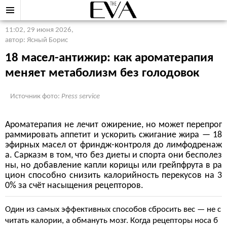
11:02, 29 июня 2026
,
автор: Ясный Борис
18 масел-антижир: как ароматерапия
меняет метаболизм без голодовок
Источник фото:
Press service
Ароматерапия не лечит ожирение, но может перепрог
раммировать аппетит и ускорить сжигание жира — 18
эфирных масел от фриндж-контроля до лимфодренаж
а. Сарказм в том, что без диеты и спорта они бесполез
ны, но добавление капли корицы или грейпфрута в ра
цион способно снизить калорийность перекусов на 3
0% за счёт насыщения рецепторов.
Один из самых эффективных способов сбросить вес — не с
читать калории, а обмануть мозг. Когда рецепторы носа б