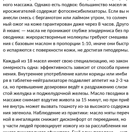
ного массажа. Однако есть подвох: большинство масел-ж
иросжигателей содержат фотосенсибилизаторы. Если вы н
анесли смесь с бергамотом или лаймом утром, то солнеч
ный ожог на коже гарантирован даже через 8 часов. Друго
й нюанс — масла не проникают глубже эпидермиса без пр
оводника: жирорастворимые молекулы требуют смешива
ния с базовым маслом в пропорции 1:10, иначе они быстр
о испаряются с поверхности кожи, не достигая гиподермы.
Каждый из 18 масел имеет свою специализацию, но закон
омерность одна: эффективность зависит от способа приме
нения. Внутреннее употребление капли корицы или имби
ря в таблетке-нейтрализаторе подавляет аппетит на 2-3 ча
са, но превышение дозировки ведёт к раздражению слизи
стой желудка и поджелудочной железы. Масло гвоздики в
массаже снимает вздутие живота за 15 минут, но при приё
ме внутрь может вызвать тошноту из-за высокого содержа
ния эвгенола. Наблюдение из практики: масло мяты переч
ной в ингаляциях снижает дискомфорт от переедания, но
у части людей провоцирует изжогу из-за расслабления ни